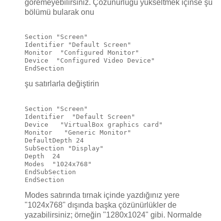
göremeyebilirsiniz. Çözünürlüğü yükseltmek içinse şu
bölümü bularak onu
Section "Screen"

Identifier "Default Screen"

Monitor  "Configured Monitor"

Device  "Configured Video Device"

şu satırlarla değiştirin
Section "Screen"

Identifier  "Default Screen"

Device   "VirtualBox graphics card"

Monitor   "Generic Monitor"

DefaultDepth 24

SubSection "Display"

Depth  24

Modes  "1024x768"

EndSubSection

Modes satırında tırnak içinde yazdığınız yere
"1024x768" dışında başka çözünürlükler de
yazabilirsiniz; örneğin "1280x1024" gibi. Normalde