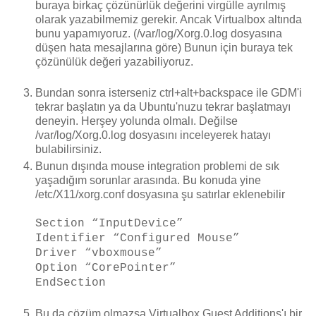
buraya birkaç çözünürlük değerini virgülle ayrılmış
olarak yazabilmemiz gerekir. Ancak Virtualbox altında
bunu yapamıyoruz. (/var/log/Xorg.0.log dosyasına
düşen hata mesajlarına göre) Bunun için buraya tek
çözünülük değeri yazabiliyoruz.
Bundan sonra isterseniz ctrl+alt+backspace ile GDM'i
tekrar başlatın ya da Ubuntu'nuzu tekrar başlatmayı
deneyin. Herşey yolunda olmalı. Değilse
/var/log/Xorg.0.log dosyasını inceleyerek hatayı
bulabilirsiniz.
Bunun dışında mouse integration problemi de sık
yaşadığım sorunlar arasında. Bu konuda yine
/etc/X11/xorg.conf dosyasına şu satırlar eklenebilir
Section “InputDevice”
Identifier “Configured Mouse”
Driver “vboxmouse”
Option “CorePointer”
EndSection
Bu da çözüm olmazsa Virtualbox Guest Additions'ı bir