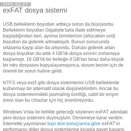
2009-02-27
exFAT dosya sistemi
USB belleklerin boyutları arttıkça sorun da büyüyordu.
Belleklerin boyutları Gigabyte'larla ifade edilmeye
başladığından beri, ayırma birimlerinin (allocation unit)
boyutları da giderek artmaktaydı. Bunun sonucunda
ortalama kayıp alan da artıyordu. Dahası giderek artan
dosya boyutları da artık 4 GB'lık dosya sınırını zorlamaya
başlamıştı. 16 GB'lık bir belleğe 4 GB'tan biraz daha büyük
bir mkv dosyasını kopyalayamayınca, durum benim için de
önemli bir sorun haline geldi.
NTFS veya ext3 gibi dosya sistemlerini USB belleklerde
kullanmayı bir alternatif olarak düşünebilirdim. Ancak bu
dosya sistemlerindeki journaling özelliği, sabit bir erişim
ömrü olan bu cihazlar için hiç önerilmiyordu.
Windows Vista ile birlikte geleceği söylenen exFAT adındaki
yeni dosya sistemini duymuştum. Denemeye karar verdim.
İnternette yayınlanan
bazı test sonuçlarına göre
exFAT'in
performansı diğer dosya sistemlerine kıyasla gayet başarılı.