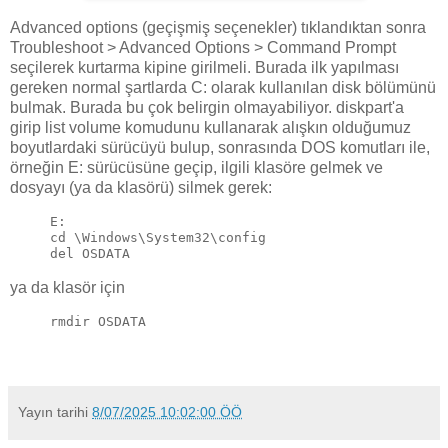
Advanced options (geçişmiş seçenekler) tıklandıktan sonra
Troubleshoot > Advanced Options > Command Prompt
seçilerek kurtarma kipine girilmeli. Burada ilk yapılması
gereken normal şartlarda C: olarak kullanılan disk bölümünü
bulmak. Burada bu çok belirgin olmayabiliyor. diskpart'a
girip list volume komudunu kullanarak alışkın olduğumuz
boyutlardaki sürücüyü bulup, sonrasında DOS komutları ile,
örneğin E: sürücüsüne geçip, ilgili klasöre gelmek ve
dosyayı (ya da klasörü) silmek gerek:
E:
cd \Windows\System32\config
del OSDATA
ya da klasör için
rmdir OSDATA
Yayın tarihi
8/07/2025 10:02:00 ÖÖ