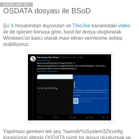
2025-08-07
OSDATA dosyası ile BSoD
Şu
X
hesabından duyurulan ve
ThioJoe
kanalındaki
video
ile de işlenen konuya göre, basit bir dosya oluşturarak
Windows'un kalıcı olarak mavi ekran vermesine sebep
olabiliyoruz.
Yapılması gereken tek şey, %windir%\System32\config
klasörünün altında OSDATA isimli bir dosya oluşturmak ve