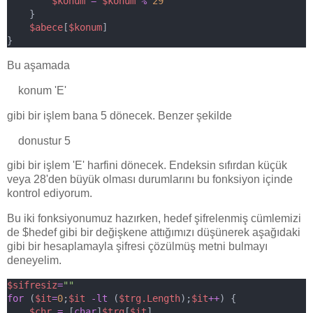
$konum
=
$konum
%
29
    }
$abece
[
$konum
]
}
Bu aşamada
konum 'E'
gibi bir işlem bana 5 dönecek. Benzer şekilde
donustur 5
gibi bir işlem 'E' harfini dönecek. Endeksin sıfırdan küçük
veya 28'den büyük olması durumlarını bu fonksiyon içinde
kontrol ediyorum.
Bu iki fonksiyonumuz hazırken, hedef şifrelenmiş cümlemizi
de $hedef gibi bir değişkene attığımızı düşünerek aşağıdaki
gibi bir hesaplamayla şifresi çözülmüş metni bulmayı
deneyelim.
$sifresiz
=
""
for
 (
$it
=
0
;
$it
-lt
 (
$trg.Length
);
$it
++
) {
$chr
=
 [
char
]
$trg
[
$it
]