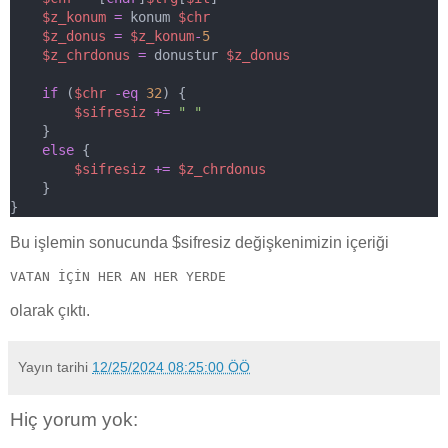
$z_konum
=
 konum 
$chr
$z_donus
=
$z_konum
-
5
$z_chrdonus
=
 donustur 
$z_donus
if
 (
$chr
-eq
32
) {
$sifresiz
+=
" "
    }
else
 {
$sifresiz
+=
$z_chrdonus
    }
}
Bu işlemin sonucunda $sifresiz değişkenimizin içeriği
VATAN İÇİN HER AN HER YERDE
olarak çıktı.
Yayın tarihi
12/25/2024 08:25:00 ÖÖ
Hiç yorum yok: