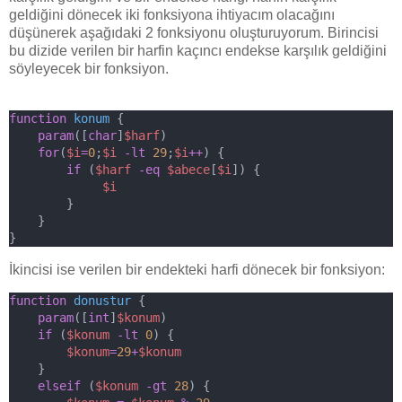
geldiğini dönecek iki fonksiyona ihtiyacım olacağını
düşünerek aşağıdaki 2 fonksiyonu oluşturuyorum. Birincisi
bu dizide verilen bir harfin kaçıncı endekse karşılık geldiğini
söyleyecek bir fonksiyon.
function
konum
 {
param
([
char
]
$harf
)
for
(
$i
=
0
;
$i
-lt
29
;
$i
++
) {
if
 (
$harf
-eq
$abece
[
$i
]) {
$i
        }
    }
}
İkincisi ise verilen bir endekteki harfi dönecek bir fonksiyon:
function
donustur
 {
param
([
int
]
$konum
)
if
 (
$konum
-lt
0
) {
$konum
=
29
+
$konum
    }
elseif
 (
$konum
-gt
28
) {