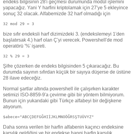
endeks bilgisinin 28'i geçmesi durumunda modül işlemini
yapacağız. Yani Y harfini kriptolamak için 27'ye 5 ekleyince
sonuç 32 olacak. Alfabemizde 32 harf olmadığı için
32 mod 29 = 3
bize sıfır endeksli harf dizimizdeki 3. (endekslemeyi 1'den
başlatırsak 4.) harf olan Ç'yi verecek. Powershell'de mod
operatörü '%' işareti.
32 % 29 = 3
Şifre çözerken de endeks bilgisinden 5 çıkaracağız. Bu
durumda sayının sıfırdan küçük bir sayıya düşerse de üstüne
28 ilave edeceğiz.
Normal şartlar altında powershell ile çalışırken karakter
setimizi ISO-8859-9'a çevirme gibi bir yöntem bilmiyorum.
Bunun için yukarıdaki gibi Türkçe alfabeyi bir değişkene
atıyorum.
$abece="ABCÇDEFGĞHIİJKLMNOÖĞRSŞTUÜVYZ"
Daha sonra verilen bir harfin alfabenin kaçıncı endeksine
karşılık geldiğini ve bir endekse hangi harfin karşılık