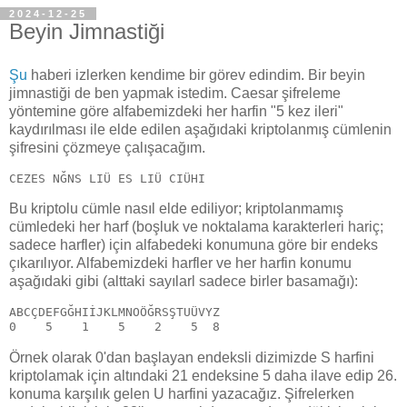
2024-12-25
Beyin Jimnastiği
Şu
haberi izlerken kendime bir görev edindim. Bir beyin
jimnastiği de ben yapmak istedim. Caesar şifreleme
yöntemine göre alfabemizdeki her harfin "5 kez ileri"
kaydırılması ile elde edilen aşağıdaki kriptolanmış cümlenin
şifresini çözmeye çalışacağım.
CEZES NĞNS LIÜ ES LIÜ CIÜHI
Bu kriptolu cümle nasıl elde ediliyor; kriptolanmamış
cümledeki her harf (boşluk ve noktalama karakterleri hariç;
sadece harfler) için alfabedeki konumuna göre bir endeks
çıkarılıyor. Alfabemizdeki harfler ve her harfin konumu
aşağıdaki gibi (alttaki sayılarl sadece birler basamağı):
ABCÇDEFGĞHIİJKLMNOÖĞRSŞTUÜVYZ
0    5    1    5    2    5  8
Örnek olarak 0'dan başlayan endeksli dizimizde S harfini
kriptolamak için altındaki 21 endeksine 5 daha ilave edip 26.
konuma karşılık gelen U harfini yazacağız. Şifrelerken