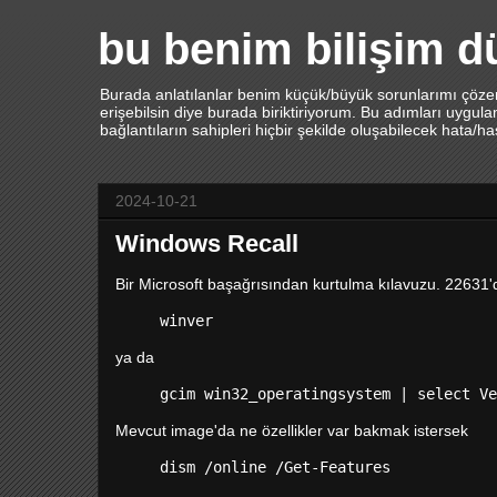
bu benim bilişim 
Burada anlatılanlar benim küçük/büyük sorunlarımı çözerk
erişebilsin diye burada biriktiriyorum. Bu adımları uygu
bağlantıların sahipleri hiçbir şekilde oluşabilecek hata/h
2024-10-21
Windows Recall
Bir Microsoft başağrısından kurtulma kılavuzu. 22631'
winver
ya da
gcim win32_operatingsystem | select Ve
Mevcut image'da ne özellikler var bakmak istersek
dism /online /Get-Features