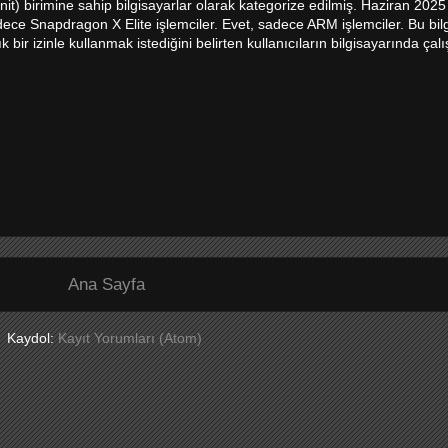
 birimine sahip bilgisayarlar olarak kategorize edilmiş. Haziran 2025 iti
ce Snapdragon X Elite işlemciler. Evet, sadece ARM işlemciler. Bu bil
bir izinle kullanmak istediğini belirten kullanıcıların bilgisayarında çal
Ana Sayfa
Kaydol:
Kayıt Yorumları (Atom)