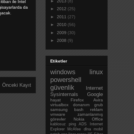
►
2013
(8)
barı ile Intel
gisayarlarda da
►
2012
(25)
ışacak.
►
2011
(27)
►
2010
(56)
►
2009
(30)
►
2008
(9)
Etiketler
windows
linux
powershell
Önceki Kayıt
güvenlik
Internet
Sysinternals
Google
hayat
Firefox
Avira
virtualbox
donanım
grub
samsung
bash
reklam
vmware
zamanlanmış
görevler
Nokia
Office
kablosuz
ping
ADS
Internet
Explorer
McAfee
dlna
mobil