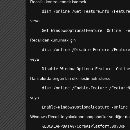
Recall'u kontrol etmek istersek
dism /online /Get-FeatureInfo /Feature
veya
Get-
WindowsOptionalFeature -Online -Fe
Recall'dan kurtulmak için
dism /online /Disable-Feature /Feature
veya
Disable-
WindowsOptionalFeature -Online
Hani olurda birgün biri etkinleştirmek isterse
dism /online /Enable-Feature /FeatureN
veya
Enable-
WindowsOptionalFeature -Online 
Windows Recall ile yakalanan snapshot'lar ve diğer do
%LOCALAPPDATA%\CoreAIPlatform.00\UKP