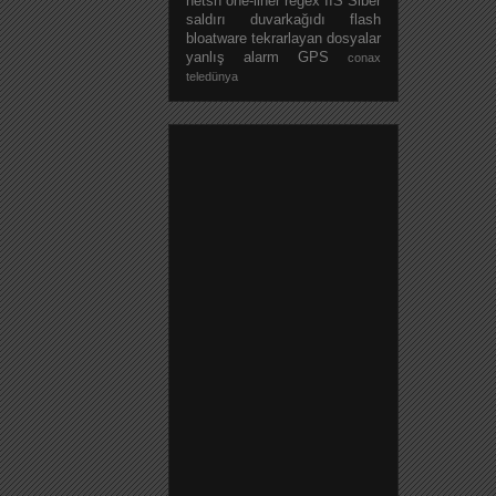
netsh
one-liner
regex
IIS
Siber
saldırı
duvarkağıdı
flash
bloatware
tekrarlayan dosyalar
yanlış alarm
GPS
conax
teledünya