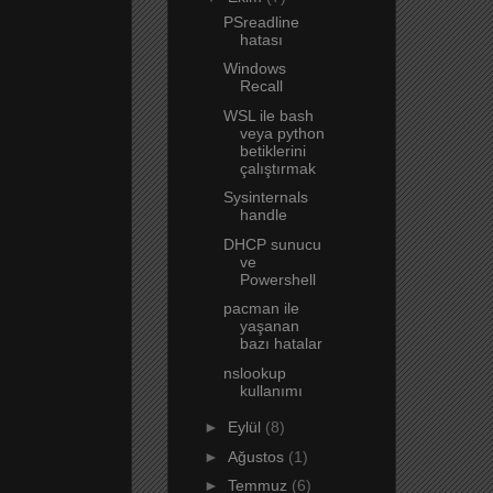
PSreadline
hatası
Windows
Recall
WSL ile bash
veya python
betiklerini
çalıştırmak
Sysinternals
handle
DHCP sunucu
ve
Powershell
pacman ile
yaşanan
bazı hatalar
nslookup
kullanımı
►
Eylül
(8)
►
Ağustos
(1)
►
Temmuz
(6)