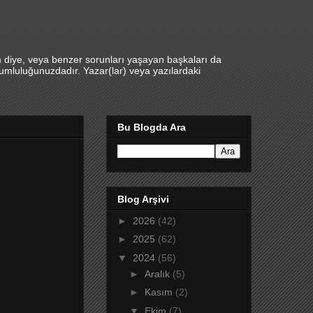
m diye, veya benzer sorunları yaşayan başkaları da
umluluğunuzdadır. Yazar(lar) veya yazılardaki
Bu Blogda Ara
Blog Arşivi
►
2026
(42)
►
2025
(62)
▼
2024
(56)
►
Aralık
(5)
►
Kasım
(2)
▼
Ekim
(7)