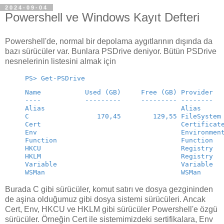
2024-09-04
Powershell ve Windows Kayıt Defteri
Powershell'de, normal bir depolama aygıtlarının dışında da
bazı sürücüler var. Bunlara PSDrive deniyor. Bütün PSDrive
nesnelerinin listesini almak için
PS> Get-PSDrive
Name           Used (GB)     Free (GB) Provider  
----           ---------     --------- --------  
Alias                                  Alias
C                 170,45        129,55 FileSystem
Cert                                   Certificat
Env                                    Environmen
Function                               Function
HKCU                                   Registry  
HKLM                                   Registry  
Variable                               Variable
WSMan                                  WSMan
Burada C gibi sürücüler, komut satırı ve dosya gezgininden
de aşina olduğumuz gibi dosya sistemi sürücüleri. Ancak
Cert, Env, HKCU ve HKLM gibi sürücüler Powershell'e özgü
sürücüler. Örneğin Cert ile sistemimizdeki sertifikalara, Env