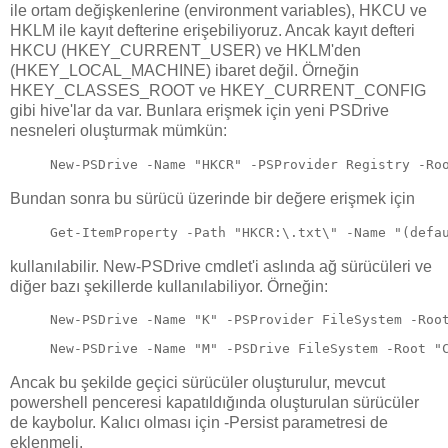
ile ortam değişkenlerine (environment variables), HKCU ve
HKLM ile kayıt defterine erişebiliyoruz. Ancak kayıt defteri
HKCU (HKEY_CURRENT_USER) ve HKLM'den
(HKEY_LOCAL_MACHINE) ibaret değil. Örneğin
HKEY_CLASSES_ROOT ve HKEY_CURRENT_CONFIG
gibi hive'lar da var. Bunlara erişmek için yeni PSDrive
nesneleri oluşturmak mümkün:
New-PSDrive -Name "HKCR" -PSProvider Registry -Ro
Bundan sonra bu sürücü üzerinde bir değere erişmek için
Get-ItemProperty -Path "HKCR:\.txt\" -Name "(defa
kullanılabilir. New-PSDrive cmdlet'i aslında ağ sürücüleri ve
diğer bazı şekillerde kullanılabiliyor. Örneğin:
New-PSDrive -Name "K" -PSProvider FileSystem -Roo
New-PSDrive -Name "M" -PSDrive FileSystem -Root "
Ancak bu şekilde geçici sürücüler oluşturulur, mevcut
powershell penceresi kapatıldığında oluşturulan sürücüler
de kaybolur. Kalıcı olması için -Persist parametresi de
eklenmeli.