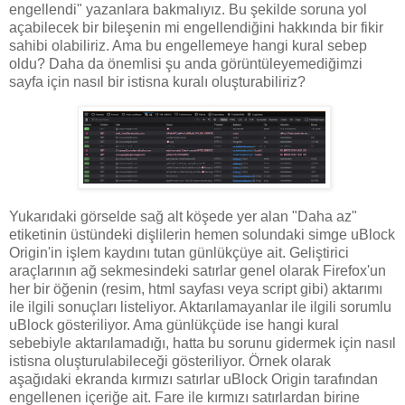
engellendi" yazanlara bakmalıyız. Bu şekilde soruna yol
açabilecek bir bileşenin mi engellendiğini hakkında bir fikir
sahibi olabiliriz. Ama bu engellemeye hangi kural sebep
oldu? Daha da önemlisi şu anda görüntüleyemediğimzi
sayfa için nasıl bir istisna kuralı oluşturabiliriz?
Yukarıdaki görselde sağ alt köşede yer alan "Daha az"
etiketinin üstündeki dişlilerin hemen solundaki simge uBlock
Origin'in işlem kaydını tutan günlükçüye ait. Geliştirici
araçlarının ağ sekmesindeki satırlar genel olarak Firefox'un
her bir öğenin (resim, html sayfası veya script gibi) aktarımı
ile ilgili sonuçları listeliyor. Aktarılamayanlar ile ilgili sorumlu
uBlock gösteriliyor. Ama günlükçüde ise hangi kural
sebebiyle aktarılamadığı, hatta bu sorunu gidermek için nasıl
istisna oluşturulabileceği gösteriliyor. Örnek olarak
aşağıdaki ekranda kırmızı satırlar uBlock Origin tarafından
engellenen içeriğe ait. Fare ile kırmızı satırlardan birine