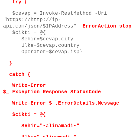
try {
$cevap = Invoke-RestMethod -Uri
"https://http://ip-
api.com/json/$IPAddress"
-ErrorAction stop
$cikti = @{
Sehir=$cevap.city
Ulke=$cevap.country
Operator=$cevap.isp}
}
catch {
Write-Error
$_.Exception.Response.StatusCode
Write-Error $_.ErrorDetails.Message
$cikti = @{
Sehir="-alinamadi-"