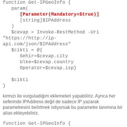
function Get-IPGeoInfo {
param(
[Parameter(Mandatory=$true)]
[string]$IPAddress
)
$cevap = Invoke-RestMethod -Uri
"https://http://ip-
api.com/json/$IPAddress"
$cikti = @{
Sehir=$cevap.city
Ulke=$cevap.country
Operator=$cevap.isp}
$cikti
}
kırmızı ile vurguladığım eklemeleri yapabiliriz. Ayrıca her
seferinde IPAddress değil de sadece IP yazarak
parametresini belirtmek istiyorsak bu parametre tanımına bir
alias ekleyebiliriz.
function Get-IPGeoInfo {