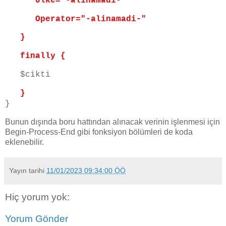
Ulke="-alinamadi-"
Operator="-alinamadi-"
}
finally {
$cikti
}
}
Bunun dışında boru hattından alınacak verinin işlenmesi için
Begin-Process-End gibi fonksiyon bölümleri de koda
eklenebilir.
Yayın tarihi
11/01/2023 09:34:00 ÖÖ
Hiç yorum yok:
Yorum Gönder