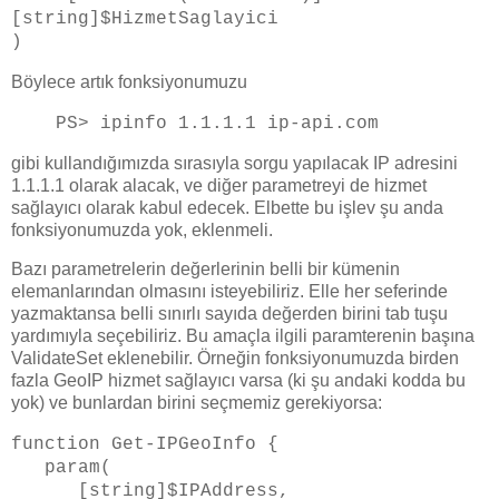
[string]$HizmetSaglayici
)
Böylece artık fonksiyonumuzu
PS> ipinfo 1.1.1.1 ip-api.com
gibi kullandığımızda sırasıyla sorgu yapılacak IP adresini
1.1.1.1 olarak alacak, ve diğer parametreyi de hizmet
sağlayıcı olarak kabul edecek. Elbette bu işlev şu anda
fonksiyonumuzda yok, eklenmeli.
Bazı parametrelerin değerlerinin belli bir kümenin
elemanlarından olmasını isteyebiliriz. Elle her seferinde
yazmaktansa belli sınırlı sayıda değerden birini tab tuşu
yardımıyla seçebiliriz. Bu amaçla ilgili paramterenin başına
ValidateSet eklenebilir. Örneğin fonksiyonumuzda birden
fazla GeoIP hizmet sağlayıcı varsa (ki şu andaki kodda bu
yok) ve bunlardan birini seçmemiz gerekiyorsa:
function Get-IPGeoInfo {
param(
[string]$IPAddress,