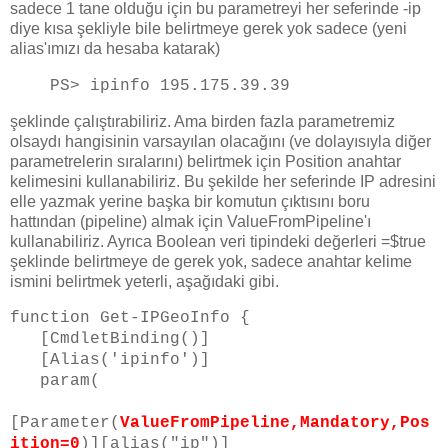
sadece 1 tane olduğu için bu parametreyi her seferinde -ip
diye kısa şekliyle bile belirtmeye gerek yok sadece (yeni
alias'ımızı da hesaba katarak)
PS> ipinfo 195.175.39.39
şeklinde çalıştırabiliriz. Ama birden fazla parametremiz
olsaydı hangisinin varsayılan olacağını (ve dolayısıyla diğer
parametrelerin sıralarını) belirtmek için Position anahtar
kelimesini kullanabiliriz. Bu şekilde her seferinde IP adresini
elle yazmak yerine başka bir komutun çıktısını boru
hattından (pipeline) almak için ValueFromPipeline'ı
kullanabiliriz. Ayrıca Boolean veri tipindeki değerleri =$true
şeklinde belirtmeye de gerek yok, sadece anahtar kelime
ismini belirtmek yeterli, aşağıdaki gibi.
function Get-IPGeoInfo {
[CmdletBinding()]
[Alias('ipinfo')]
param(
[Parameter(
ValueFromPipeline,Mandatory,Pos
ition=0
)][alias("ip")]