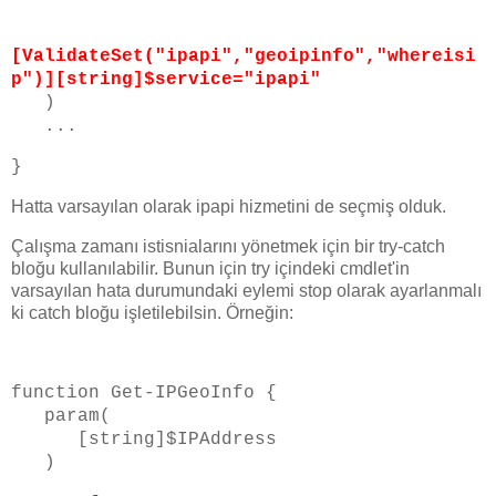
[ValidateSet("ipapi","geoipinfo","whereisi
p")][string]$service="ipapi"
)
...
}
Hatta varsayılan olarak ipapi hizmetini de seçmiş olduk.
Çalışma zamanı istisnialarını yönetmek için bir try-catch
bloğu kullanılabilir. Bunun için try içindeki cmdlet'in
varsayılan hata durumundaki eylemi stop olarak ayarlanmalı
ki catch bloğu işletilebilsin. Örneğin:
function Get-IPGeoInfo {
param(
[string]$IPAddress
)