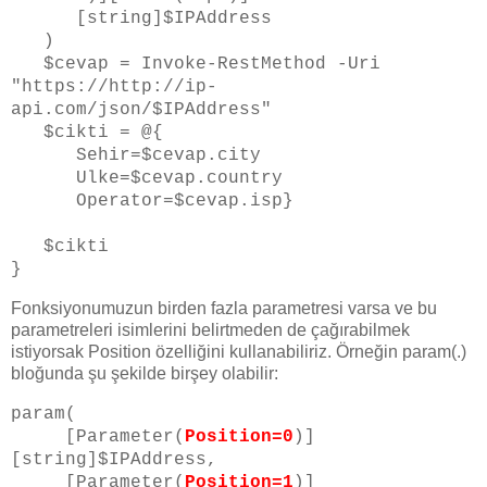
[string]$IPAddress
)
$cevap = Invoke-RestMethod -Uri
"https://http://ip-
api.com/json/$IPAddress"
$cikti = @{
Sehir=$cevap.city
Ulke=$cevap.country
Operator=$cevap.isp}
$cikti
}
Fonksiyonumuzun birden fazla parametresi varsa ve bu
parametreleri isimlerini belirtmeden de çağırabilmek
istiyorsak Position özelliğini kullanabiliriz. Örneğin param(.)
bloğunda şu şekilde birşey olabilir:
param(
[Parameter(
Position=0
)]
[string]$IPAddress,
[Parameter(
Position=1
)]