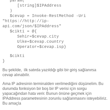
param(
[string]$IPAddress
)
$cevap = Invoke-RestMethod -Uri
"https://http://ip-
api.com/json/$IPAddress"
$cikti = @{
Sehir=$cevap.city
Ulke=$cevap.country
Operator=$cevap.isp}
$cikti
}
Bu şekilde, ilk satırda yazıldığı gibi bir giriş sağlanırsa
cevap alınabilir.
Ama IP adresinin terminalden verilmediğini düşünelim. Bu
durumda fonksiyon bir boş bir IP verisi için sorgu
yapacağından hata verir. Bunun önüne geçmek için
IPAddress parametresinin zorunlu sağlanmasını isteyebiliriz.
Bu amaçla