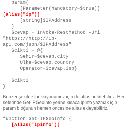
param(
[Parameter(Mandatory=$true)]
[alias("ip")]
[string]$IPAddress
)
$cevap = Invoke-RestMethod -Uri
"https://http://ip-
api.com/json/$IPAddress"
$cikti = @{
Sehir=$cevap.city
Ulke=$cevap.country
Operator=$cevap.isp}
$cikti
}
Benzer şekilde fonksiyonumuz için de alias belirtebiliriz. Her
seferinde Get-IPGeoInfo yerine kısaca ipinfo yazmak için
param bloğunun hemen öncesine alias ekleyebiliriz.
function Get-IPGeoInfo {
[Alias('ipinfo')]