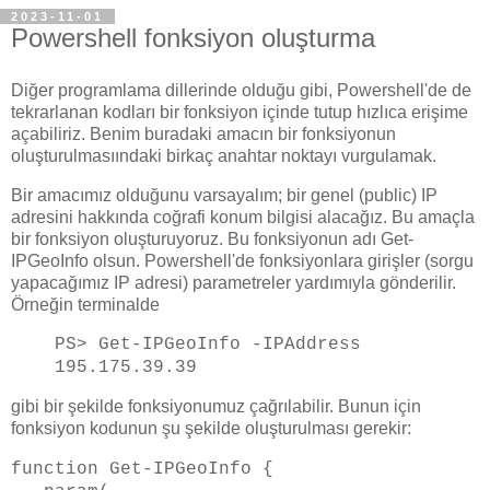
2023-11-01
Powershell fonksiyon oluşturma
Diğer programlama dillerinde olduğu gibi, Powershell'de de
tekrarlanan kodları bir fonksiyon içinde tutup hızlıca erişime
açabiliriz. Benim buradaki amacın bir fonksiyonun
oluşturulmasıındaki birkaç anahtar noktayı vurgulamak.
Bir amacımız olduğunu varsayalım; bir genel (public) IP
adresini hakkında coğrafi konum bilgisi alacağız. Bu amaçla
bir fonksiyon oluşturuyoruz. Bu fonksiyonun adı Get-
IPGeoInfo olsun. Powershell'de fonksiyonlara girişler (sorgu
yapacağımız IP adresi) parametreler yardımıyla gönderilir.
Örneğin terminalde
PS> Get-IPGeoInfo -IPAddress
195.175.39.39
gibi bir şekilde fonksiyonumuz çağrılabilir. Bunun için
fonksiyon kodunun şu şekilde oluşturulması gerekir:
function Get-IPGeoInfo {