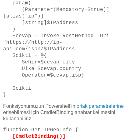
param(
[Parameter(Mandatory=$true)]
[alias("ip")]
[string]$IPAddress
)
$cevap = Invoke-RestMethod -Uri
"https://http://ip-
api.com/json/$IPAddress"
$cikti = @{
Sehir=$cevap.city
Ulke=$cevap.country
Operator=$cevap.isp}
$cikti
}
Fonksiyonumuzun Powershell'in
ortak parametrelerine
erişebilmesi için CmdletBinding anahtar kelimesini
kullanabiliriz.
function Get-IPGeoInfo {
[CmdletBinding()]