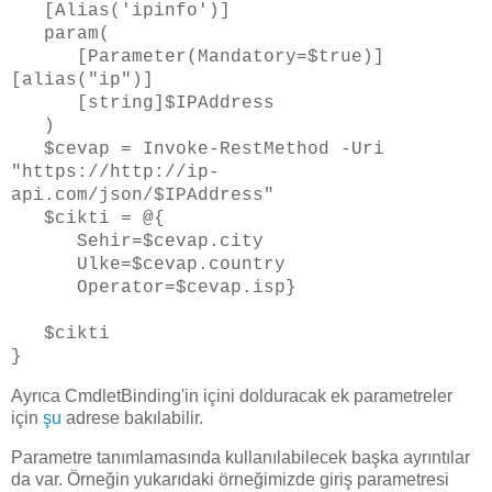
[Alias('ipinfo')]
param(
[Parameter(Mandatory=$true)]
[alias("ip")]
[string]$IPAddress
)
$cevap = Invoke-RestMethod -Uri
"https://http://ip-
api.com/json/$IPAddress"
$cikti = @{
Sehir=$cevap.city
Ulke=$cevap.country
Operator=$cevap.isp}
$cikti
}
Ayrıca CmdletBinding'in içini dolduracak ek parametreler
için
şu
adrese bakılabilir.
Parametre tanımlamasında kullanılabilecek başka ayrıntılar
da var. Örneğin yukarıdaki örneğimizde giriş parametresi