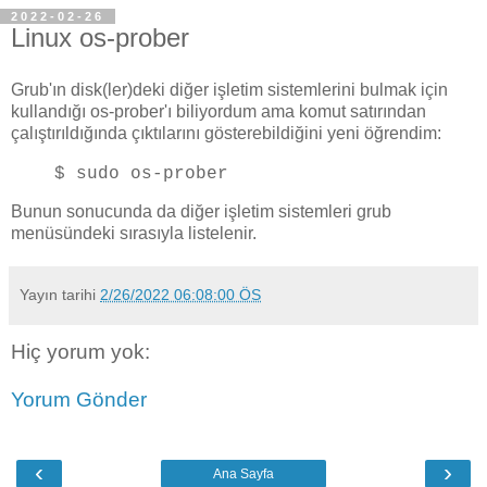
2022-02-26
Linux os-prober
Grub'ın disk(ler)deki diğer işletim sistemlerini bulmak için
kullandığı os-prober'ı biliyordum ama komut satırından
çalıştırıldığında çıktılarını gösterebildiğini yeni öğrendim:
$ sudo os-prober
Bunun sonucunda da diğer işletim sistemleri grub
menüsündeki sırasıyla listelenir.
Yayın tarihi
2/26/2022 06:08:00 ÖS
Hiç yorum yok:
Yorum Gönder
‹
›
Ana Sayfa