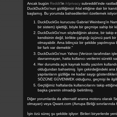
Ancak bugün
Reddit
'in
/r/privacy
subreddit'inde rastla
DuckDuckGo'nun gizliliğimizi ihlal ettiğine dair bir ka
başlamış. Bu yorumda bahsedilenleri özetlemek istiyo
DuckDuckGo kurucusu Gabriel Weinberg'in Names 
bir sistem) işlettiği, böyle bir geçmişe sahip bir
DuckDuckGo'nun söylediğinin aksine, bir takip etm
kendisinin değil, birlikte çalıştığı üçüncü parti bi
olmayabilir. Ama bilinçsiz bir şekilde yapılmışsa 
bir fark var demektir."
DuckDuckGo'nun Yahoo (Verizon tarafından işletil
davranmayan, hatta kullanıcı verilerini sürekli 
Her durumda açık kaynak kodlu yazılım kullandı
olduğundan bahsetmiş. İşin çekirdeğindeki ana 
yapılanların gizliliğe ne kadar saygı gösterdikl
SÖZÜNE GÜVENMEK olduğunu, geçmişi ile ilgili ş
Geçtiğimiz haftalarda kullanıcılarını takip et
başka çarenin olmadığı belirtilmiş.
Diğer yorumlarda da alternatif arama motoru olarak S
olmayan) veya Qwant.com (Avrupa Birliği sınırlarında f
İşin özü süreç şu şekilde işliyor: Birileri biryerlerde