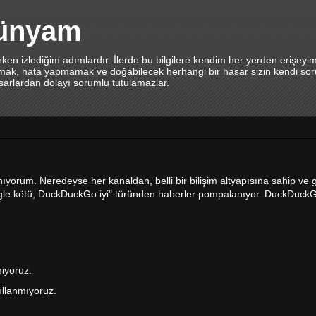
dünyam
en izlediğim adımlardır. İlerde bu bilgilere kendim her yerden erişeyi
lamak, hata yapmamak ve doğabilecek herhangi bir hasar sizin kendi sor
asarlardan dolayı sorumlu tutulamazlar.
orum. Neredeyse her kanaldan, belli bir bilişim altyapısına sahip ve giz
 "Google kötü, DuckDuckGo iyi" türünden haberler pompalanıyor. DuckDuck
miyoruz.
ullanmıyoruz.