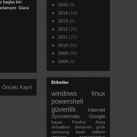
e başka biri
►
2015
(3)
rarlanıyor. Gücü
►
2014
(14)
►
2013
(8)
►
2012
(25)
►
2011
(27)
►
2010
(56)
►
2009
(30)
►
2008
(9)
Etiketler
Önceki Kayıt
windows
linux
powershell
güvenlik
Internet
Sysinternals
Google
hayat
Firefox
Avira
virtualbox
donanım
grub
samsung
bash
reklam
vmware
zamanlanmış