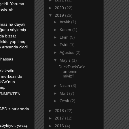
►
2021
(22)
 geldi. Yoruma
►
2020
(22)
hsederek
▼
2019
(25)
►
Aralık
(1)
lmasına dayalı
duğunu söylemiş.
►
Kasım
(1)
da bizzat
►
Ekim
(5)
şekilde yapılmış
►
Eylül
(3)
n arasında ciddi
►
Ağustos
(2)
e hassas
▼
Mayıs
(1)
DuckDuckGo'd
ak kodlu
an emin
miyiz?
n merkezinde
uckGo'nun
►
Nisan
(3)
iş.
►
Mart
(7)
GÜVENMEKTEN
►
Ocak
(2)
ABD sınırlarında
►
2018
(22)
►
2017
(12)
 söylüyor, yavaş
►
2016
(4)