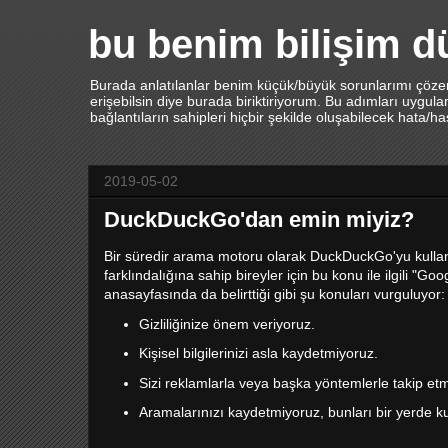
bu benim bilişim 
Burada anlatılanlar benim küçük/büyük sorunlarımı çözerk
erişebilsin diye burada biriktiriyorum. Bu adımları uygu
bağlantıların sahipleri hiçbir şekilde oluşabilecek hata/h
2019-05-02
DuckDuckGo'dan emin miyiz?
Bir süredir arama motoru olarak DuckDuckGo'yu kullanıy
farklındalığına sahip bireyler için bu konu ile ilgili
anasayfasında da belirttiği gibi şu konuları vurguluyor:
Gizliliğinize önem veriyoruz.
Kişisel bilgilerinizi asla kaydetmiyoruz.
Sizi reklamlarla veya başka yöntemlerle takip et
Aramalarınızı kaydetmiyoruz, bunları bir yerde k