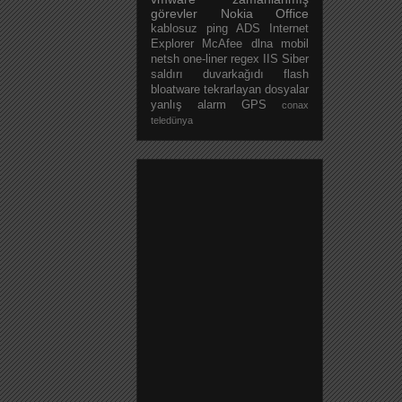
görevler
Nokia
Office
kablosuz
ping
ADS
Internet
Explorer
McAfee
dlna
mobil
netsh
one-liner
regex
IIS
Siber
saldırı
duvarkağıdı
flash
bloatware
tekrarlayan dosyalar
yanlış alarm
GPS
conax
teledünya