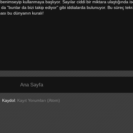
nimseyip kullanmaya başlıyor. Sayılar ciddi bir miktara ulaştığında is
 da "bunlar da bizi takip ediyor" gibi iddialarda bulunuyor. Bu süreç tek
ması bu dünyanın kuralı!
Ana Sayfa
Kaydol:
Kayıt Yorumları (Atom)