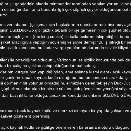
dığım
şu
gönderinin altında rainthunder tarafından yapılan yorum ilginç
nıtın olmadığından, ama bununla ilgili çok şüpheli şeyler olduğundan ba
rum:
veritabanını (çalışmak için başkalarının eposta adreslerinin paylaşı
 kişinin DuckDuckGo gibi gizlilik tabanlı bir işe girmesinin çok şüpheli ol
e amaçlı çerez (tracking cookie) ile kullanıcılarını takip ettiğini, bunu 
r şirket aracılığıyla yaptığını söylemiş ve şöyle demiş: "Bu iş bilinçli bir 
bile gizlilik konusuna bu kadar vurgu yapılan bir durumda söz ile fiiliyatı
en) ile ortaklığının olduğunu, Verizon'un ise gizlilik konusunda pek d
satan bir çalışma şekline sahip olduğundan bahsetmiş.
klarının vurgusunun yapıldığından, ama aslında kısmi olarak açık kayn
bileşenlerin kapalı kaynak kodlu olduğunu, bunun sonucu olarak da işi
erini görmenin bir yolunun olmadığını, elimizden gelen tek şeyin DuckD
üpheli noktalar olan birinin de sözüne çok güvenilemeyeceğini söylem
tiğine dair bazı ihtilaflar olduğu, ancak bu konuda da onların SÖZÜNE 
earx.com (açık kaynak kodlu ve merkezi olmayan bir yapıda çalışan ve 
aaliyet gösteren) önerilmiş.
 yeni açık kaynak kodlu ve gizliliğe önem veren bir arama motoru olduğunu