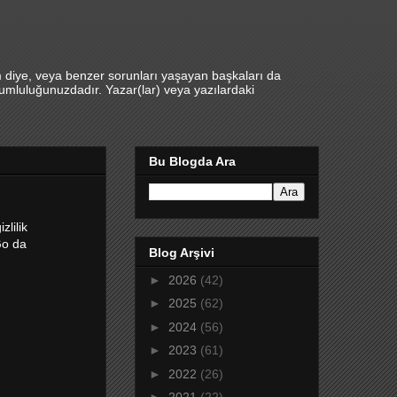
m diye, veya benzer sorunları yaşayan başkaları da
umluluğunuzdadır. Yazar(lar) veya yazılardaki
Bu Blogda Ara
lilik
Go da
Blog Arşivi
►
2026
(42)
►
2025
(62)
►
2024
(56)
►
2023
(61)
►
2022
(26)