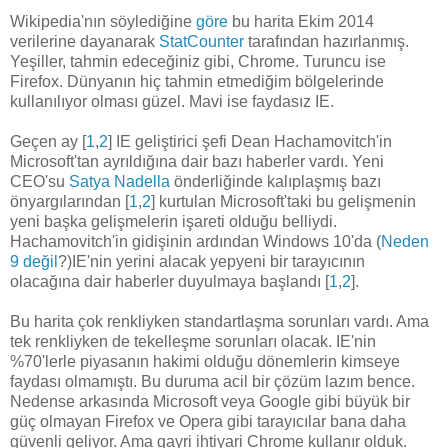
Wikipedia'nın söylediğine
göre
bu harita Ekim 2014
verilerine dayanarak
StatCounter
tarafından hazırlanmış.
Yeşiller, tahmin edeceğiniz gibi, Chrome. Turuncu ise
Firefox. Dünyanın hiç tahmin etmediğim bölgelerinde
kullanılıyor olması güzel. Mavi ise faydasız IE.
Geçen ay [
1
,
2
] IE geliştirici şefi Dean Hachamovitch'in
Microsoft'tan ayrıldığına dair bazı haberler vardı. Yeni
CEO'su
Satya Nadella
önderliğinde kalıplaşmış bazı
önyargılarından [
1
,
2
] kurtulan Microsoft'taki bu gelişmenin
yeni başka gelişmelerin işareti olduğu belliydi.
Hachamovitch'in gidişinin ardından Windows 10'da (
Neden
9 değil
?)IE'nin yerini alacak yepyeni bir tarayıcının
olacağına dair haberler duyulmaya başlandı [
1
,
2
].
Bu harita çok renkliyken standartlaşma sorunları vardı. Ama
tek renkliyken de tekelleşme sorunları olacak. IE'nin
%70'lerle piyasanın hakimi olduğu dönemlerin kimseye
faydası olmamıştı. Bu duruma acil bir çözüm lazım bence.
Nedense arkasında Microsoft veya Google gibi büyük bir
güç olmayan Firefox ve Opera gibi tarayıcılar bana daha
güvenli geliyor. Ama gayri ihtiyari Chrome kullanır olduk.