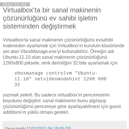
2011-11-02
Virtualbox'ta bir sanal makinenin
çözünürlüğünü ev sahibi işletim
sisteminden değiştirmek
Virtualbox'ta sanal makinenin çözünürlüğünü evsahibi
makineden ayarlamak için Virtualbox'ın kurulum klasöründe
yer alan VboxManage.exe'yi kullanabiliriz. Örneğin adı
Ubuntu-11.10 olan sanal makinenin çözünürlüğünü
1280x800 piksele, renk derinliğini 32 bite ayarlamak için
vboxmanage controlvm "Ubuntu-
11.10" setvideomodehint 1280 800
32
yazmak yeterli. Bu sadece virtualbox'ın penceresinin
boyutunu değiştirir, sanal makinenin bunu algılayıp
çözünürlüğünü pencereye göre ayarlayabilmesi için guest
additions'ın yüklü olması gerekir.
Yayın tarihi
11/02/2011 06:19:00 ÖS