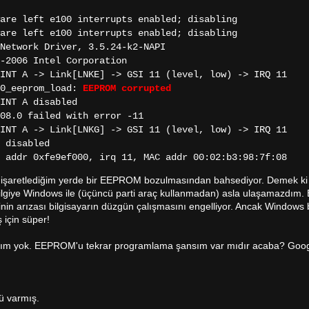
re left e100 interrupts enabled; disabling
re left e100 interrupts enabled; disabling
etwork Driver, 3.5.24-k2-NAPI
2006 Intel Corporation
NT A -> Link[LNKE] -> GSI 11 (level, low) -> IRQ 11
0_eeprom_load:
EEPROM corrupted
INT A disabled
8.0 failed with error -11
NT A -> Link[LNKG] -> GSI 11 (level, low) -> IRQ 11
 disabled
addr 0xfe9ef000, irq 11, MAC addr 00:02:b3:98:7f:08
ile işaretlediğim yerde bir EEPROM bozulmasından bahsediyor. Demek k
ilgiye Windows ile (üçüncü parti araç kullanmadan) asla ulaşamazdım.
nin arızası bilgisayarın düzgün çalışmasını engelliyor. Ancak Windows 
 için süper!
şansım yok. EEPROM'u tekrar programlama şansım var mıdır acaba? Goo
ü varmış.