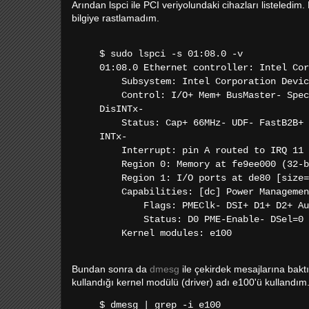
Arından lspci ile PCI veriyolundaki cihazları listeledim
bilgiye rastlamadım.
$ sudo lspci -s 01:08.0 -v
01:08.0 Ethernet controller: Intel Cor
Subsystem: Intel Corporation Devic
Control: I/O+ Mem+ BusMaster- SpecCy
DisINTx-
Status: Cap+ 66MHz- UDF- FastB2B+ Pa
INTx-
Interrupt: pin A routed to IRQ 11
Region 0: Memory at fe9ee000 (32-bi
Region 1: I/O ports at de80 [size=
Capabilities: [dc] Power Managemen
Flags: PMEClk- DSI+ D1+ D2+ AuxCur
Status: D0 PME-Enable- DSel=0 DS
Kernel modules: e100
Bundan sonra da
dmesg
ile çekirdek mesajlarına baktı
kullandığı kernel modülü (driver) adı e100'ü kullandım
$ dmesg | grep -i e100