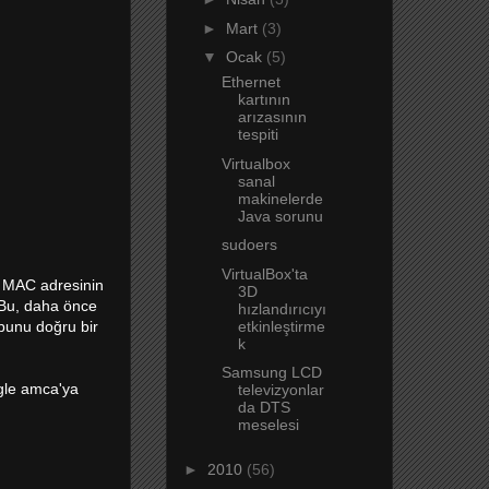
►
Mart
(3)
▼
Ocak
(5)
Ethernet
kartının
arızasının
tespiti
Virtualbox
sanal
makinelerde
Java sorunu
sudoers
VirtualBox'ta
i MAC adresinin
3D
 Bu, daha önce
hızlandırıcıyı
etkinleştirme
bunu doğru bir
k
Samsung LCD
gle amca'ya
televizyonlar
da DTS
meselesi
►
2010
(56)