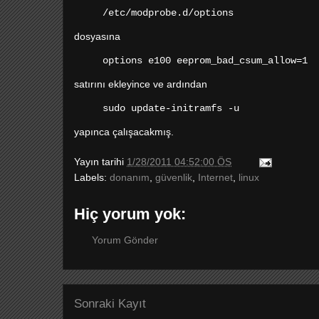
/etc/modprobe.d/options
dosyasına
options e100 eeprom_bad_csum_allow=1
satırını ekleyince ve ardından
sudo update-initramfs -u
yapınca çalışacakmış.
Yayın tarihi
1/28/2011 04:52:00 ÖS
Labels:
donanım
,
güvenlik
,
Internet
,
linux
Hiç yorum yok:
Yorum Gönder
Sonraki Kayıt