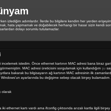
dünyam
en izlediğim adımlardır. İlerde bu bilgilere kendim her yerden erişeyi
lamak, hata yapmamak ve doğabilecek herhangi bir hasar sizin kendi sor
asarlardan dolayı sorumlu tutulamazlar.
i
eni incelemek istedim. Önce ethernet kartının MAC adresi bana biraz gar
 görmemiştim. MAC adresi üreticisini sorgulamak için kullandığım
şu
say
yıtlara bakarak bu bilgisayarın ağ kartının MAC adresinin ilk zamanlar
. Windows'un ayarlarında bu değişime sebep olacak birşey bulamadım. 
k olarak
 iki ethernet kartı vardı ama ifconfig çıktısında arızalı kartla ilgili birşey