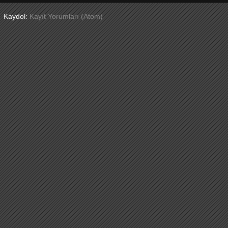
Kaydol:
Kayıt Yorumları (Atom)