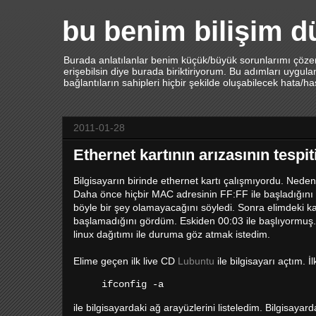
bu benim bilişim 
Burada anlatılanlar benim küçük/büyük sorunlarımı çözerk
erişebilsin diye burada biriktiriyorum. Bu adımları uygu
bağlantıların sahipleri hiçbir şekilde oluşabilecek hata/h
2011-01-28
Ethernet kartının arızasının tespit
Bilgisayarın birinde ethernet kartı çalışmıyordu. Ned
Daha önce hiçbir MAC adresinin FF:FF ile başladığını
böyle bir şey olamayacağını söyledi. Sonra elimdeki ka
başlamadığını gördüm. Eskiden 00:03 ile başlıyormuş
linux dağıtımı ile duruma göz atmak istedim.
Elime geçen ilk live CD
Lubuntu
ile bilgisayarı açtım. İl
ifconfig -a
ile bilgisayardaki ağ arayüzlerini listeledim. Bilgisayarda