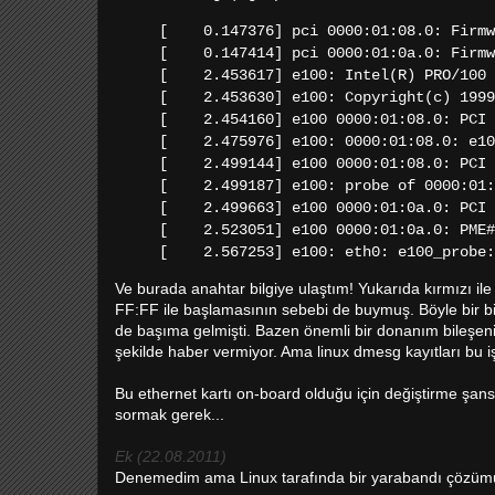
[ 0.147376] pci 0000:01:08.0: Firmwa
[ 0.147414] pci 0000:01:0a.0: Firmwa
[ 2.453617] e100: Intel(R) PRO/100 N
[ 2.453630] e100: Copyright(c) 1999-
[ 2.454160] e100 0000:01:08.0: PCI I
[ 2.475976] e100: 0000:01:08.0: e10
[ 2.499144] e100 0000:01:08.0: PCI 
[ 2.499187] e100: probe of 0000:01:0
[ 2.499663] e100 0000:01:0a.0: PCI I
[ 2.523051] e100 0000:01:0a.0: PME#
[ 2.567253] e100: eth0: e100_probe: 
Ve burada anahtar bilgiye ulaştım! Yukarıda kırmızı 
FF:FF ile başlamasının sebebi de buymuş. Böyle bir b
de başıma gelmişti. Bazen önemli bir donanım bileşeni
şekilde haber vermiyor. Ama linux dmesg kayıtları bu iş
Bu ethernet kartı on-board olduğu için değiştirme 
sormak gerek...
Ek (22.08.2011)
Denemedim ama Linux tarafında bir yarabandı çözüm