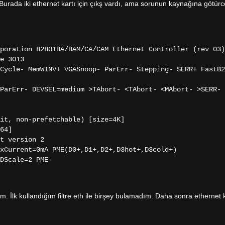
. Burada iki ethernet kartı için çıkş vardı, ama sorunun kaynağına götürc
poration 82801BA/BAM/CA/CAM Ethernet Controller (rev 03)
e 3013
cle- MemWINV+ VGASnoop- ParErr- Stepping- SERR+ FastB2
rErr- DEVSEL=medium >TAbort- <TAbort- <MAbort- >SERR- 
t, non-prefetchable) [size=4K]
64]
t version 2
rent=0mA PME(D0+,D1+,D2+,D3hot+,D3cold+)
cale=2 PME-
m. İlk kullandığım filtre eth ile birşey bulamadım. Daha sonra ethernet k
.