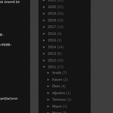
►
2021
(22)
ek önemli bir
►
2020
(22)
►
2019
(25)
►
2018
(22)
►
2017
(12)
►
2016
(4)
B-
►
2015
(3)
<PERR-
►
2014
(14)
►
2013
(8)
►
2012
(25)
▼
2011
(27)
►
Aralık
(7)
►
Kasım
(2)
►
Ekim
(4)
►
Ağustos
(1)
art(lar)ının
►
Temmuz
(1)
►
Mayıs
(1)
►
Nisan
(3)