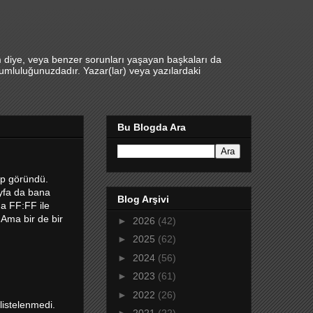
m diye, veya benzer sorunları yaşayan başkaları da
umluluğunuzdadır. Yazar(lar) veya yazılardaki
Bu Blogda Ara
ip göründü.
fa da bana
Blog Arşivi
da FF:FF ile
Ama bir de bir
►
2026
(42)
►
2025
(62)
►
2024
(56)
►
2023
(61)
►
2022
(26)
 listelenmedi.