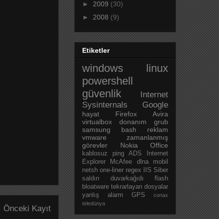
►
2009
(30)
►
2008
(9)
Etiketler
windows
linux
powershell
güvenlik
Internet
Sysinternals
Google
hayat
Firefox
Avira
virtualbox
donanım
grub
samsung
bash
reklam
vmware
zamanlanmış
görevler
Nokia
Office
kablosuz
ping
ADS
Internet
Explorer
McAfee
dlna
mobil
netsh
one-liner
regex
IIS
Siber
saldırı
duvarkağıdı
flash
bloatware
tekrarlayan dosyalar
yanlış alarm
GPS
conax
teledünya
Önceki Kayıt