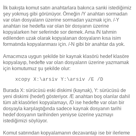
İlk bakışta komut satırı anahtarlara bakınca sanki istediğimiz
şey yokmuş gibi görünüyor. Örneğin /Y anahtarı sormadan
var olan dosyaların üzerine sormadan yazmak için. /-Y
anahtarı ise hedefta var olan bir dosyanın üzerine
kopyalarken her seferinde sor demek. Ama /N tahmin
edilenden uzak olarak kopyalanan dosyaların kısa isim
formatında kopyalanması için. /-N gibi bir anahtar da yok.
Amacımıza uygun şekilde bir kaynak klasörü hedef klasöre
kopyalayıp, hedefte var olan dosyaların üzerine yazmamak
için komutumuz şu şekilde olur:
xcopy X:\arsiv Y:\arsiv /E /D
Burada X: sürücüsü eski diskimi (kaynak), Y: sürücüsü de
yeni diskimi (hedef) gösteriyor. /E anahtarı boş olanlar dahil
tüm alt klasörleri kopyalamayı, /D ise hedefte var olan bir
dosyayla karşılaştığında sadece kaynak dosyanın tarihi
hedef dosyanın tarihinden yeniyse üzerine yazmayı
istediğimizi söylüyor.
Komut satırından kopyalamanın dezavantajı ise bir ilerleme