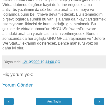
Virtualdubmod özgürce kayıt defterine erişecek, ama
antivirüs yazılımım da söz konusu anahtarı silmeye ve
loglarında bunu belirtmeye devam edecek. Bu istemediğim
birşey; loglarda sürekli bu yanlış alarma dair kayıtları görmek
istemiyorum. İkincisi de kuralı olduğu gibi bırakmak. Bu
şekilde de virtualdubmod'un HKCU\Software\Freeware
altındaki anahtarı yaratmasına izin verilmeyecek. Bunun
sonucunda da her açılışta GNU GPL anlaşmasını ve "Before
We Start..." ekranını gösterecek. Bence mahsuru yok; bu
daha iyi olur.
Yayın tarihi
12/10/2009 10:44:00 ÖÖ
Hiç yorum yok:
Yorum Gönder
‹
›
Ana Sayfa