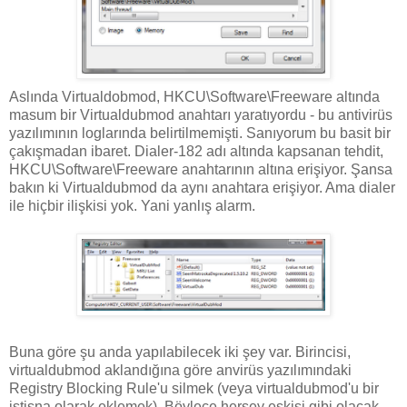
Aslında Virtualdobmod, HKCU\Software\Freeware altında
masum bir Virtualdubmod anahtarı yaratıyordu - bu antivirüs
yazılımının loglarında belirtilmemişti. Sanıyorum bu basit bir
çakışmadan ibaret. Dialer-182 adı altında kapsanan tehdit,
HKCU\Software\Freeware anahtarının altına erişiyor. Şansa
bakın ki Virtualdubmod da aynı anahtara erişiyor. Ama dialer
ile hiçbir ilişkisi yok. Yani yanlış alarm.
Buna göre şu anda yapılabilecek iki şey var. Birincisi,
virtualdubmod aklandığına göre anvirüs yazılımındaki
Registry Blocking Rule'u silmek (veya virtualdubmod'u bir
istisna olarak eklemek). Böylece herşey eskisi gibi olacak.