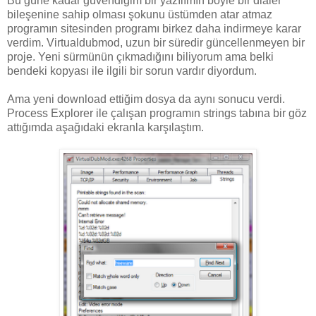
Bu güne kadar güvendiğim bir yazılımın böyle bir dialer
bileşenine sahip olması şokunu üstümden atar atmaz
programın sitesinden programı birkez daha indirmeye karar
verdim. Virtualdubmod, uzun bir süredir güncellenmeyen bir
proje. Yeni sürmünün çıkmadığını biliyorum ama belki
bendeki kopyası ile ilgili bir sorun vardır diyordum.
Ama yeni download ettiğim dosya da aynı sonucu verdi.
Process Explorer ile çalışan programın strings tabına bir göz
attığımda aşağıdaki ekranla karşılaştım.