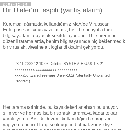
2009-12-10
Bir Dialer'ın tespiti (yanlış alarm)
Kurumsal ağımızda kullandığımız McAfee Virusscan
Enterprise antivirüs yazılımımız, belli bir periyotta tüm
bilgisayarları tarayacak şekilde ayarlandı. Bir süredir bu
düzenli taramalarda, benim bilgisayarımda hiç beklenmedik
bir virüs aktivitesine ait loglar dikkatimi çekiyordu.
23.11.2009 12:10:06 Deleted SYSTEM HKU\S-1-5-21-
xxxxxxxxxx-
xxxxxxxxxx
-
xxxxxxxxxx
-
xxxx\Software\Freeware Dialer-182(Potentially Unwanted
Program)
Her tarama tarihinde, bu kayıt defteri anahtarı bulunuyor,
siliniyor ve her nasılsa bir sonraki taramaya kadar tekrar
yaratılıyordu. Belli ki düzenli kullanıdığım bir program
yapıyordu bunu. Hangisi olduğunu bulmak zor iş diye