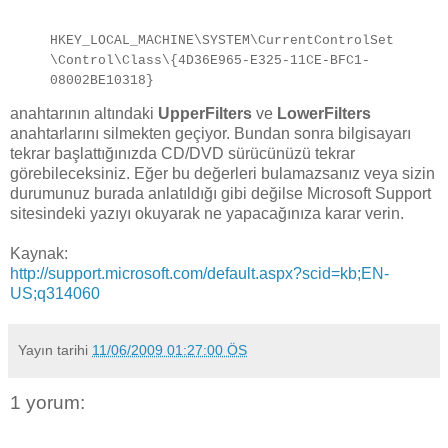
HKEY_LOCAL_MACHINE\SYSTEM\CurrentControlSet
\Control\Class\{4D36E965-E325-11CE-BFC1-
08002BE10318}
anahtarının altındaki
UpperFilters
ve
LowerFilters
anahtarlarını silmekten geçiyor. Bundan sonra bilgisayarı
tekrar başlattığınızda CD/DVD sürücünüzü tekrar
görebileceksiniz. Eğer bu değerleri bulamazsanız veya sizin
durumunuz burada anlatıldığı gibi değilse Microsoft Support
sitesindeki yazıyı okuyarak ne yapacağınıza karar verin.
Kaynak:
http://support.microsoft.com/default.aspx?scid=kb;EN-
US;q314060
Yayın tarihi
11/06/2009 01:27:00 ÖS
1 yorum: