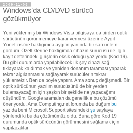
2009-11-06
Windows'da CD/DVD sürücü
gözükmüyor
Yeni yüklenmiş bir Windows Vista bilgisayarda birden optik
sürücünün görünmemeye karar vermesi üzerine Aygıt
Yöneticisi'ne baktığımda aygıtın yanında bir sarı ünlem
gördüm. Özelliklerine baktığımda cihazın sürücüsü ile ilgili
kayıt defterindeki girişlerin eksik olduğu yazıyordu (Kod 19).
Bu gibi durumlarda yapılabilecek ilk şey cihazı sağ
tıklayarak kaldırmak ve yeniden donanım taraması yaparak
tekrar algılanmasını sağlayarak sürücülerin tekrar
yüklemektir. Ben de böyle yaptım. Ama sonuç değişmedi. Bir
optik sürücünün yazılım sürücüsünü de bir yerden
bulamayacağım için şaşkın bir şekilde ne yapacağımı
düşündüm. Google aramaları da genellikle bu çözümü
öneriyordu. Ama Computing.net forumda bulduğum
bu
yazıda beni Microsoft Support sitesindeki
şu
sayfaya
yönlendi ki bu da çözümümüz oldu. Buna göre Kod 19
durumunda optik sürücünün görünmesini sağlamak için
yapılacaklar