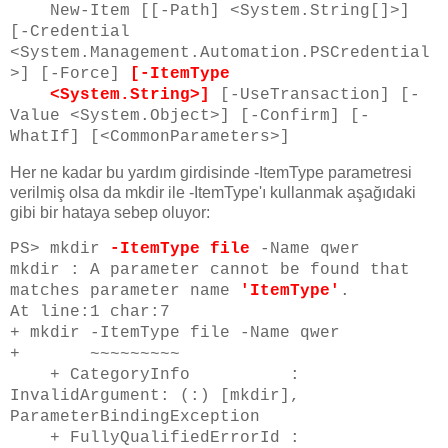
New-Item [[-Path] <System.String[]>]
[-Credential
<System.Management.Automation.PSCredential
>] [-Force]
[-ItemType
<System.String>]
[-UseTransaction] [-
Value <System.Object>] [-Confirm] [-
WhatIf] [<CommonParameters>]
Her ne kadar bu yardım girdisinde -ItemType parametresi
verilmiş olsa da mkdir ile -ItemType'ı kullanmak aşağıdaki
gibi bir hataya sebep oluyor:
PS> mkdir
-ItemType file
-Name qwer
mkdir : A parameter cannot be found that
matches parameter name
'ItemType'
.
At line:1 char:7
+ mkdir -ItemType file -Name qwer
+ ~~~~~~~~~
+ CategoryInfo :
InvalidArgument: (:) [mkdir],
ParameterBindingException
+ FullyQualifiedErrorId :