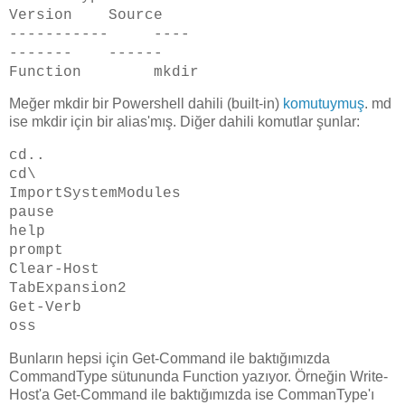
Version Source
----------- ----
------- ------
Function mkdir
Meğer mkdir bir Powershell dahili (built-in)
komutuymuş
. md
ise mkdir için bir alias'mış. Diğer dahili komutlar şunlar:
cd..
cd\
ImportSystemModules
pause
help
prompt
Clear-Host
TabExpansion2
Get-Verb
oss
Bunların hepsi için Get-Command ile baktığımızda
CommandType sütununda Function yazıyor. Örneğin Write-
Host'a Get-Command ile baktığımızda ise CommanType'ı