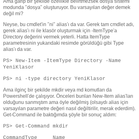
Ama garip bir şekilde özellikle belirtmezsek dosya sistemi
modunda "dosya" oluşturuyor. Bu varsayılan değer demek
değil mi?
Neyse, bu cmdlet'in "ni" alias'ı da var. Gerek tam cmdlet adı,
gerek alias'ı ni ile klasör oluşturmak için -ItemType'a
Directory değerini vermek yeterli. Hatta ItemType
parametresinin yukarıdaki resimde görüldüğü gibi Type
alias'ı da var.
PS> New-Item -ItemType Directory -Name
YeniKlasor
PS> ni -type directory YeniKlasor
Ama ilginç bir şekilde mkdir veya md komutları da
Powershell'de çalışıyor. Önceleri bunları New-Item alias'ları
olduğunu sanmıştım ama öyle değilmiş (olsaydı alias için
varsayılan parametre değeri nasıl değiltirilir, merak ederdim).
Get-Command ile baktığımda şöyle bir sonuç aldım:
PS> Get-Command mkdir
CommandType Name