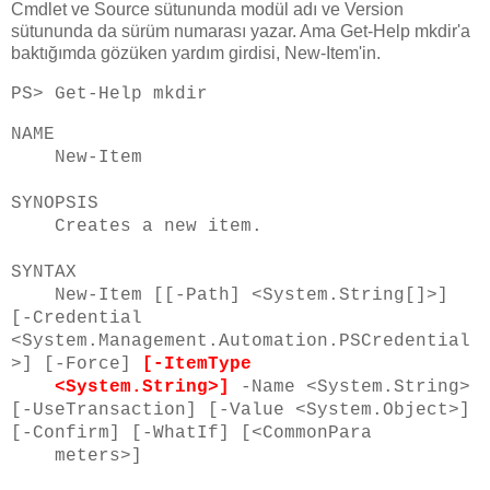
Cmdlet ve Source sütununda modül adı ve Version
sütununda da sürüm numarası yazar. Ama Get-Help mkdir'a
baktığımda gözüken yardım girdisi, New-Item'in.
PS> Get-Help mkdir
NAME
New-Item
SYNOPSIS
Creates a new item.
SYNTAX
New-Item [[-Path] <System.String[]>]
[-Credential
<System.Management.Automation.PSCredential
>] [-Force]
[-ItemType
<System.String>]
-Name <System.String>
[-UseTransaction] [-Value <System.Object>]
[-Confirm] [-WhatIf] [<CommonPara
meters>]