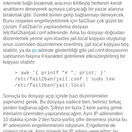
internete bağlı bırakmak aracınızı kilitleyip herkesin kendi
anahtarını deneyerek açmaya çalışacağı bir pazar alanına
bırakmak gibi. Sürekli birileri gelip bağlanmayı deneyecek.
Bunu nispeten engelleyebilmek için fail2ban çok güzel bir
çözüm. Fail2ban'in yapılandırma dosyası
/etc/fail2ban/jail.conf adresinde. Ama bu dosyayı doğrudan
düzenlemek yerine aynı klasöre jail.local kopyası oluşturup
onun üzerinden düzenlemek önerilmiş. jail.local kopyası boş
olabilir, ya da
şu
adreste gösterildiği gibi jail.conf dosyasının
satırlarının başına # karakteri getirilerek etkisizleştirilmiş bir
kopyası olabilir:
> awk '{ printf "# "; print; }'
/etc/fail2ban/jail.conf | sudo tee
/etc/fail2ban/jail.local
Sonuçta bu dosyayı açıp içinde bazı düzenlemeler
yapmamız gerek. Bu dosyaya sadece ben, belirsiz birkaç
yerden bağlanacağım. Şifreyi en fazla 2 kere yanlış girme
ihtimalim üzerinden yapılandıracağım. Aynı IP adresinden
10 dakika içinde 2'den fazla yanlış şifre denemesi olursa bu
IP aderesinin engellenmesini istiyorum. Engelleme de
süresiz olacak. Ama güvenli bir IP adresi vereceğim; bu