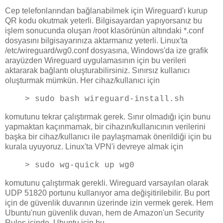
Cep telefonlarından bağlanabilmek için Wireguard'ı kurup
QR kodu okutmak yeterli. Bilgisayardan yapıyorsanız bu
işlem sonucunda oluşan /root klasörünün altındaki *.conf
dosyasını bilgisayarınıza aktarmanız yeterli. Linux'ta
/etc/wireguard/wg0.conf dosyasına, Windows'da ize grafik
arayüzden Wireguard uygulamasının için bu verileri
aktararak bağlantı oluşturabilirsiniz. Sınırsız kullanıcı
oluşturmak mümkün. Her cihaz/kullanıcı için
> sudo bash wireguard-install.sh
komutunu tekrar çalıştırmak gerek. Sınır olmadığı için bunu
yapmaktan kaçınmamak, bir cihazın/kullanıcının verilerini
başka bir cihaz/kullanıcı ile paylaşmamak önerildiği için bu
kurala uyuyoruz. Linux'ta VPN'i devreye almak için
> sudo wg-quick up wg0
komutunu çalıştırmak gerekli. Wireguard varsayılan olarak
UDP 51820 portunu kullanıyor ama değişitirilebilir. Bu port
için de güvenlik duvarının üzerinde izin vermek gerek. Hem
Ubuntu'nun güvenlik duvarı, hem de Amazon'un Security
Rules içinde. Ubuntu için bu