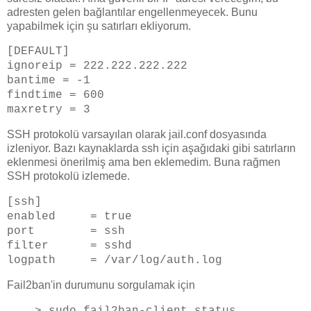
adresten gelen bağlantılar engellenmeyecek. Bunu
yapabilmek için şu satırları ekliyorum.
[DEFAULT]
ignoreip = 222.222.222.222
bantime = -1
findtime = 600
maxretry = 3
SSH protokolü varsayılan olarak jail.conf dosyasında
izleniyor. Bazı kaynaklarda ssh için aşağıdaki gibi satırların
eklenmesi önerilmiş ama ben eklemedim. Buna rağmen
SSH protokolü izlemede.
[ssh]
enabled
= true
port = ssh
filter = sshd
logpath = /var/log/auth.log
Fail2ban'in durumunu sorgulamak için
> sudo fail2ban-client status