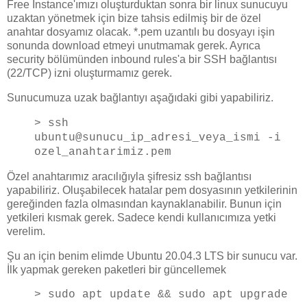
Free Instance'ımızı oluşturduktan sonra bir linux sunucuyu
uzaktan yönetmek için bize tahsis edilmiş bir de özel
anahtar dosyamız olacak. *.pem uzantılı bu dosyayı işin
sonunda download etmeyi unutmamak gerek. Ayrıca
security bölümünden inbound rules'a bir SSH bağlantısı
(22/TCP) izni oluşturmamız gerek.
Sunucumuza uzak bağlantıyı aşağıdaki gibi yapabiliriz.
> ssh
ubuntu@sunucu_ip_adresi_veya_ismi -i
ozel_anahtarimiz.pem
Özel anahtarımız aracılığıyla şifresiz ssh bağlantısı
yapabiliriz. Oluşabilecek hatalar pem dosyasının yetkilerinin
gereğinden fazla olmasından kaynaklanabilir. Bunun için
yetkileri kısmak gerek. Sadece kendi kullanıcımıza yetki
verelim.
Şu an için benim elimde Ubuntu 20.04.3 LTS bir sunucu var.
İlk yapmak gereken paketleri bir güncellemek
> sudo apt update && sudo apt upgrade