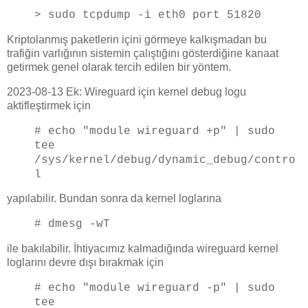
> sudo tcpdump -i eth0 port 51820
Kriptolanmış paketlerin içini görmeye kalkışmadan bu
trafiğin varlığının sistemin çalıştığını gösterdiğine kanaat
getirmek genel olarak tercih edilen bir yöntem.
2023-08-13 Ek: Wireguard için kernel debug logu
aktifleştirmek için
# echo "module wireguard +p" | sudo
tee
/sys/kernel/debug/dynamic_debug/contro
l
yapılabilir. Bundan sonra da kernel loglarına
# dmesg -wT
ile bakılabilir. İhtiyacımız kalmadığında wireguard kernel
loglarını devre dışı bırakmak için
# echo "module wireguard -p" | sudo
tee