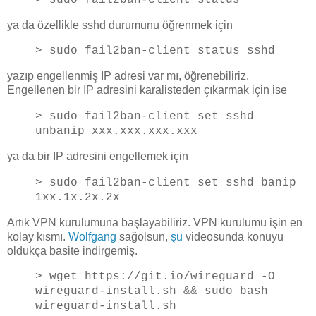
ya da özellikle sshd durumunu öğrenmek için
> sudo fail2ban-client status sshd
yazıp engellenmiş IP adresi var mı, öğrenebiliriz.
Engellenen bir IP adresini karalisteden çıkarmak için ise
> sudo fail2ban-client set sshd
unbanip xxx.xxx.xxx.xxx
ya da bir IP adresini engellemek için
> sudo fail2ban-client set sshd banip
1xx.1x.2x.2x
Artık VPN kurulumuna başlayabiliriz. VPN kurulumu işin en
kolay kısmı.
Wolfgang
sağolsun,
şu
videosunda konuyu
oldukça basite indirgemiş.
> wget https://git.io/wireguard -O
wireguard-install.sh && sudo bash
wireguard-install.sh