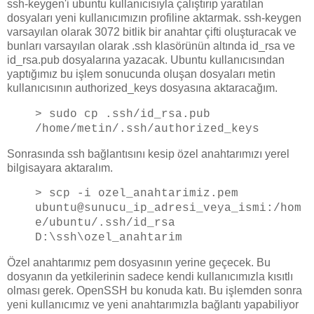
ssh-keygen'i ubuntu kullanıcısıyla çalıştırıp yaratılan
dosyaları yeni kullanıcımızın profiline aktarmak. ssh-keygen
varsayılan olarak 3072 bitlik bir anahtar çifti oluşturacak ve
bunları varsayılan olarak .ssh klasörünün altında id_rsa ve
id_rsa.pub dosyalarına yazacak. Ubuntu kullanıcısından
yaptığımız bu işlem sonucunda oluşan dosyaları metin
kullanıcısının authorized_keys dosyasına aktaracağım.
> sudo cp .ssh/id_rsa.pub
/home/metin/.ssh/authorized_keys
Sonrasında ssh bağlantısını kesip özel anahtarımızı yerel
bilgisayara aktaralım.
> scp -i ozel_anahtarimiz.pem
ubuntu@sunucu_ip_adresi_veya_ismi:/hom
e/ubuntu/.ssh/id_rsa
D:\ssh\ozel_anahtarim
Özel anahtarımız pem dosyasının yerine geçecek. Bu
dosyanın da yetkilerinin sadece kendi kullanıcımızla kısıtlı
olması gerek. OpenSSH bu konuda katı. Bu işlemden sonra
yeni kullanıcımız ve yeni anahtarımızla bağlantı yapabiliyor