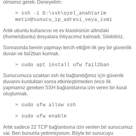
olmamız gerek. Deneyelim:
> ssh -i D:\ssh\ozel_anahtarim
metin@sunucu_ip_adresi_veya_ismi
Artık ubuntu kullanıcısı ve ev klasörünün altındaki
(/home/ubuntu) dosyalara ihtiyacımız kalmadı. Silebiliriz.
Sonrasında benim yapmayı tercih ettiğim ilk şey bir güvenlik
duvarı ve fail2ban kurmak.
> sudo apt install ufw fail2ban
Sunucumuza uzaktan ssh ile bağlandığımız için güvenik
duvarını kurduktan sonra etkinleştirmeden önce ilk
yapmamız gereken SSH bağlantılarına izin veren bir kural
oluşturmak.
> sudo ufw allow ssh
> sudo ufw enable
Artık sadece 22 TCP bağlantısına izin verilen bir sunucumuz
var. Ben bununla yetinmiyorum. Böyle bir sunucuyu