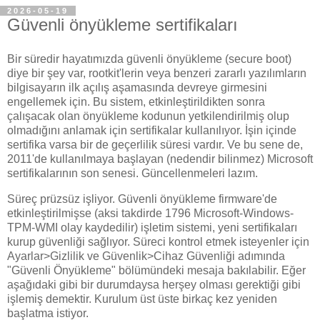
2026-05-19
Güvenli önyükleme sertifikaları
Bir süredir hayatımızda güvenli önyükleme (secure boot)
diye bir şey var, rootkit'lerin veya benzeri zararlı yazılımların
bilgisayarın ilk açılış aşamasında devreye girmesini
engellemek için. Bu sistem, etkinleştirildikten sonra
çalışacak olan önyükleme kodunun yetkilendirilmiş olup
olmadığını anlamak için sertifikalar kullanılıyor. İşin içinde
sertifika varsa bir de geçerlilik süresi vardır. Ve bu sene de,
2011'de kullanılmaya başlayan (nedendir bilinmez) Microsoft
sertifikalarının son senesi. Güncellenmeleri lazım.
Süreç prüzsüz işliyor. Güvenli önyükleme firmware'de
etkinleştirilmişse (aksi takdirde 1796 Microsoft-Windows-
TPM-WMI olay kaydedilir) işletim sistemi, yeni sertifikaları
kurup güvenliği sağlıyor. Süreci kontrol etmek isteyenler için
Ayarlar>Gizlilik ve Güvenlik>Cihaz Güvenliği adımında
"Güvenli Önyükleme" bölümündeki mesaja bakılabilir. Eğer
aşağıdaki gibi bir durumdaysa herşey olması gerektiği gibi
işlemiş demektir. Kurulum üst üste birkaç kez yeniden
başlatma istiyor.