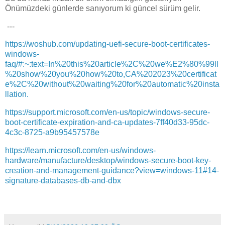
Önümüzdeki günlerde sanıyorum ki güncel sürüm gelir.
---
https://woshub.com/updating-uefi-secure-boot-certificates-
windows-
faq/#:~:text=In%20this%20article%2C%20we%E2%80%99ll
%20show%20you%20how%20to,CA%202023%20certificat
e%2C%20without%20waiting%20for%20automatic%20insta
llation.
https://support.microsoft.com/en-us/topic/windows-secure-
boot-certificate-expiration-and-ca-updates-7ff40d33-95dc-
4c3c-8725-a9b95457578e
https://learn.microsoft.com/en-us/windows-
hardware/manufacture/desktop/windows-secure-boot-key-
creation-and-management-guidance?view=windows-11#14-
signature-databases-db-and-dbx