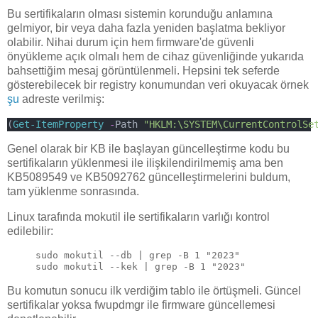
Bu sertifikaların olması sistemin korunduğu anlamına
gelmiyor, bir veya daha fazla yeniden başlatma bekliyor
olabilir. Nihai durum için hem firmware'de güvenli
önyükleme açık olmalı hem de cihaz güvenliğinde yukarıda
bahsettiğim mesaj görüntülenmeli. Hepsini tek seferde
gösterebilecek bir registry konumundan veri okuyacak örnek
şu
adreste verilmiş:
(
Get-ItemProperty
-
Path 
"HKLM:\SYSTEM\CurrentControlSe
Genel olarak bir KB ile başlayan güncelleştirme kodu bu
sertifikaların yüklenmesi ile ilişkilendirilmemiş ama ben
KB5089549 ve KB5092762 güncelleştirmelerini buldum,
tam yüklenme sonrasında.
Linux tarafında mokutil ile sertifikaların varlığı kontrol
edilebilir:
sudo mokutil --db | grep -B 1 "2023"
sudo mokutil --kek | grep -B 1 "2023"
Bu komutun sonucu ilk verdiğim tablo ile örtüşmeli. Güncel
sertifikalar yoksa fwupdmgr ile firmware güncellemesi