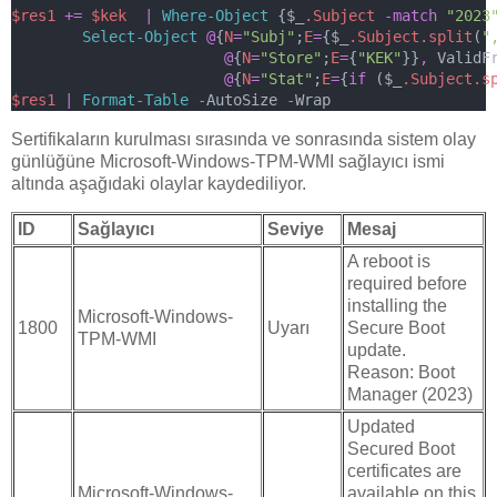
$res1
+=
$kek
|
Where-Object
 {$_
.Subject
-match
"2023
Select-Object
@
{
N
=
"Subj"
;
E
=
{$_
.Subject.split
(
"
@
{
N
=
"Store"
;
E
=
{
"KEK"
}}
,
 ValidF
@
{
N
=
"Stat"
;
E
=
{
if
 ($_
.Subject.s
$res1
|
Format-Table
-
AutoSize 
-
Wrap
Sertifikaların kurulması sırasında ve sonrasında sistem olay
günlüğüne Microsoft-Windows-TPM-WMI sağlayıcı ismi
altında aşağıdaki olaylar kaydediliyor.
ID
Sağlayıcı
Seviye
Mesaj
A reboot is
required before
installing the
Microsoft-Windows-
1800
Uyarı
Secure Boot
TPM-WMI
update.
Reason: Boot
Manager (2023)
Updated
Secured Boot
certificates are
Microsoft-Windows-
available on this