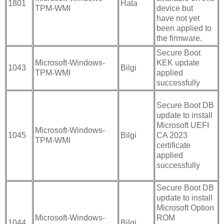
1801
Hata
TPM-WMI
device but
have not yet
been applied to
the firmware.
Secure Boot
Microsoft-Windows-
KEK update
1043
Bilgi
TPM-WMI
applied
successfully
Secure Boot DB
update to install
Microsoft UEFI
Microsoft-Windows-
CA 2023
1045
Bilgi
TPM-WMI
certificate
applied
successfully
Secure Boot DB
update to install
Microsoft Option
Microsoft-Windows-
ROM
1044
Bilgi