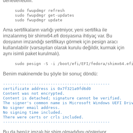
denetlenebilir.
sudo fwupdmgr refresh
sudo fwupdmgr get-updates
sudo fwupdmgr update
Ama sertifikaların varlığı yetmiyor, yeni sertifika ile
imzalanmış bir shimx64.efi dosyasına ihtiyaç var. Bu
dosyanın imzandığı sertifikayı görmek için pesign aracı
kullanılabilir (varsayılan olarak kurulu değildir, kurmak için
aynı isimli paket kurulmalı).
sudo pesign -S -i /boot/efi/EFI/fedora/shimx64.ef
Benim makinemde bu şöyle bir sonuç döndü:
---------------------------------------------
certificate address is 0x7f321a9fd6d0
Content was not encrypted.
Content is detached; signature cannot be verified.
The signer's common name is Microsoft Windows UEFI Dri
No signer email address.
No signing time included.
There were certs or crls included.
---------------------------------------------
Bu da henüz imzalı bir shim olmadığını gösteriyor.