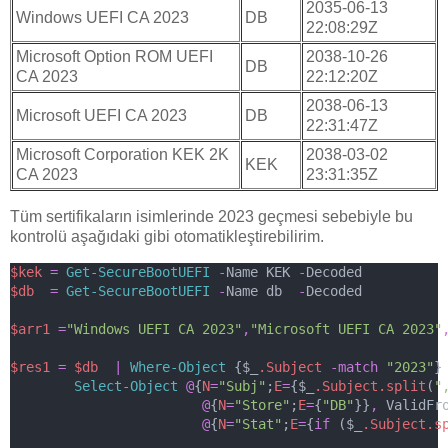
2035-06-13
Windows UEFI CA 2023
DB
22:08:29Z
Microsoft Option ROM UEFI
2038-10-26
DB
CA 2023
22:12:20Z
2038-06-13
Microsoft UEFI CA 2023
DB
22:31:47Z
Microsoft Corporation KEK 2K
2038-03-02
KEK
CA 2023
23:31:35Z
Tüm sertifikaların isimlerinde 2023 geçmesi sebebiyle bu
kontrolü aşağıdaki gibi otomatikleştirebilirim.
$kek
=
Get-SecureBootUEFI
-
Name KEK 
-
Decoded
$db
=
Get-SecureBootUEFI
-
Name db  
-
Decoded
$arr1
=
"Windows UEFI CA 2023"
,
"Microsoft UEFI CA 2023"
$res1
=
$db
|
Where-Object
 {$_
.Subject
-match
"2023"
}
Select-Object
@
{
N
=
"Subj"
;
E
=
{$_
.Subject.split
(
"
@
{
N
=
"Store"
;
E
=
{
"DB"
}}
,
 ValidFr
@
{
N
=
"Stat"
;
E
=
{
if
 ($_
.Subject.s