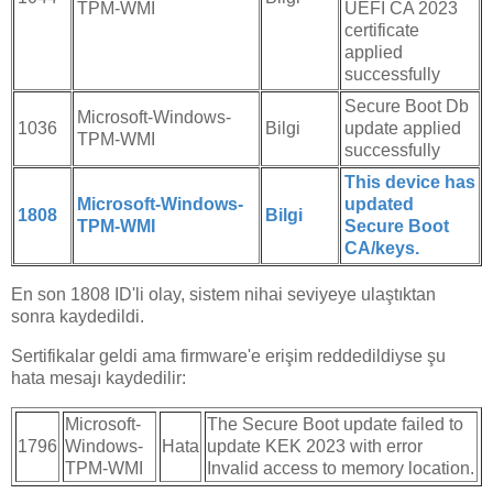
TPM-WMI
UEFI CA 2023
certificate
applied
successfully
Secure Boot Db
Microsoft-Windows-
1036
Bilgi
update applied
TPM-WMI
successfully
This device has
Microsoft-Windows-
updated
1808
Bilgi
TPM-WMI
Secure Boot
CA/keys.
En son 1808 ID'li olay, sistem nihai seviyeye ulaştıktan
sonra kaydedildi.
Sertifikalar geldi ama firmware'e erişim reddedildiyse şu
hata mesajı kaydedilir:
Microsoft-
The Secure Boot update failed to
1796
Windows-
Hata
update KEK 2023 with error
TPM-WMI
Invalid access to memory location.