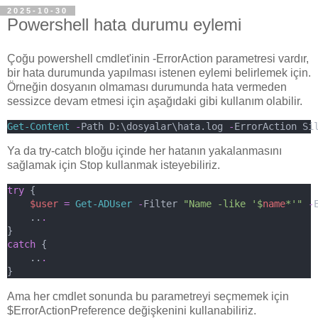
2025-10-30
Powershell hata durumu eylemi
Çoğu powershell cmdlet'inin -ErrorAction parametresi vardır,
bir hata durumunda yapılması istenen eylemi belirlemek için.
Örneğin dosyanın olmaması durumunda hata vermeden
sessizce devam etmesi için aşağıdaki gibi kullanım olabilir.
Get-Content
-
Path D:\dosyalar\hata.log 
-
ErrorAction Si
Ya da try-catch bloğu içinde her hatanın yakalanmasını
sağlamak için Stop kullanmak isteyebiliriz.
try
 {
$user
=
Get-ADUser
-
Filter 
"Name -like '$
name
*'"
-
    ..
.
} 
catch
 {
    ..
.
} 
Ama her cmdlet sonunda bu parametreyi seçmemek için
$ErrorActionPreference değişkenini kullanabiliriz.