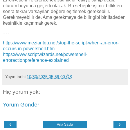
oturum boyunca geçerli olacak. Bu sebeple işimiz bittikten
sonra tekrar varsayılan değere eşitlemek gerekebilir.
Gerekmeyebilir de. Ama gerekmeye de bilir gibi bir ifadeden
kesinlikle kaçınmak gerek.
---
https://www.meziantou.net/stop-the-script-when-an-error-
occurs-in-powershell.htm
https://www.scriptwizards.net/powershell-
erroractionpreference-explained
Yayın tarihi
10/30/2025 05:59:00 ÖS
Hiç yorum yok:
Yorum Gönder
‹
›
Ana Sayfa