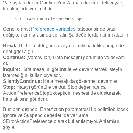
Varsayılan değer Continue'dir. Atanan değerler tek veya çift
tırnak içinde verilmelidir.
$ErrorActionPreference="Stop"
Genel olarak
Preference Variables
kategorisinde bazı
değişkenlerin arasında yer alır. Şu değerlerden birini alabilir:
Break:
Bir hata olduğunda veya bir istisna tetiklendiğinde
debugger'a gir.
Continue:
(Varsayılan) Hata mesajını görüntüle ve devam
et.
Inquire:
Hata mesajını görüntüle ve devam etmek isteyip
istemediğini kullanıcıya sor.
SilentlyContinue:
Hata mesajı da gösterme, devam et.
Stop:
Hatayı görüntüle ve dur. Stop değeri ayrıca
ActionPreferenceStopException nesnesi de oluşturarak
hata akışına gönderir.
Bunların dışında -ErrorAction parametresi ile belirtilebilecek
Ignore ve Suspend değerleri de var, ama
$ErrorActionPreference olarak kullanılamıyor. Anlamları
şöyle: