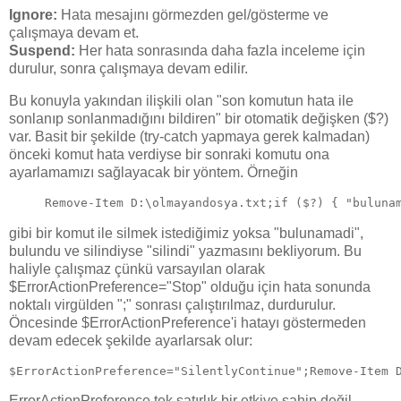
Ignore:
Hata mesajını görmezden gel/gösterme ve
çalışmaya devam et.
Suspend:
Her hata sonrasında daha fazla inceleme için
durulur, sonra çalışmaya devam edilir.
Bu konuyla yakından ilişkili olan "son komutun hata ile
sonlanıp sonlanmadığını bildiren" bir otomatik değişken ($?)
var. Basit bir şekilde (try-catch yapmaya gerek kalmadan)
önceki komut hata verdiyse bir sonraki komutu ona
ayarlamamızı sağlayacak bir yöntem. Örneğin
Remove-Item D:\olmayandosya.txt;if ($?) { "buluna
gibi bir komut ile silmek istediğimiz yoksa "bulunamadi",
bulundu ve silindiyse "silindi" yazmasını bekliyorum. Bu
haliyle çalışmaz çünkü varsayılan olarak
$ErrorActionPreference="Stop" olduğu için hata sonunda
noktalı virgülden ";" sonrası çalıştırılmaz, durdurulur.
Öncesinde $ErrorActionPreference'i hatayı göstermeden
devam edecek şekilde ayarlarsak olur:
$ErrorActionPreference="SilentlyContinue";Remove-Item 
ErrorActionPreference tek satırlık bir etkiye sahip değil,