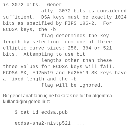
is 3072 bits. Gener‐
ally, 3072 bits is considered
sufficient. DSA keys must be exactly 1024
bits as specified by FIPS 186-2. For
ECDSA keys, the -b
flag determines the key
length by selecting from one of three
elliptic curve sizes: 256, 384 or 521
bits. Attempting to use bit
lengths other than these
three values for ECDSA keys will fail.
ECDSA-SK, Ed25519 and Ed25519-SK keys have
a fixed length and the -b
flag will be ignored.
Bir genel anahtarın içine bakarak ne tür bir algoritma
kullandığını görebiliriz:
$ cat id_ecdsa.pub
ecdsa-sha2-nistp521 ...