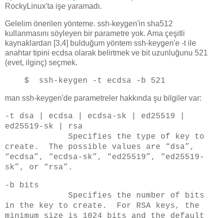
RockyLinux'ta işe yaramadı.
Gelelim önerilen yönteme. ssh-keygen'in sha512
kullanmasını söyleyen bir parametre yok. Ama çeşitli
kaynaklardan [3,4] bulduğum yöntem ssh-keygen'e -t ile
anahtar tipini ecdsa olarak belirtmek ve bit uzunluğunu 521
(evet, ilginç) seçmek.
$ ssh-keygen -t ecdsa -b 521
man ssh-keygen'de parametreler hakkında şu bilgiler var:
-t dsa | ecdsa | ecdsa-sk | ed25519 |
ed25519-sk | rsa
Specifies the type of key to
create. The possible values are “dsa”,
“ecdsa”, “ecdsa-sk”, “ed25519”, “ed25519-
sk”, or “rsa”.
-b bits
Specifies the number of bits
in the key to create. For RSA keys, the
minimum size is 1024 bits and the default