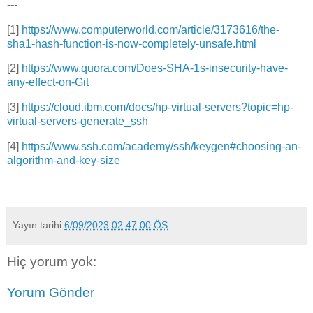
---
[1]
https://www.computerworld.com/article/3173616/the-
sha1-hash-function-is-now-completely-unsafe.html
[2]
https://www.quora.com/Does-SHA-1s-insecurity-have-
any-effect-on-Git
[3]
https://cloud.ibm.com/docs/hp-virtual-servers?topic=hp-
virtual-servers-generate_ssh
[4]
https://www.ssh.com/academy/ssh/keygen#choosing-an-
algorithm-and-key-size
Yayın tarihi
6/09/2023 02:47:00 ÖS
Hiç yorum yok:
Yorum Gönder