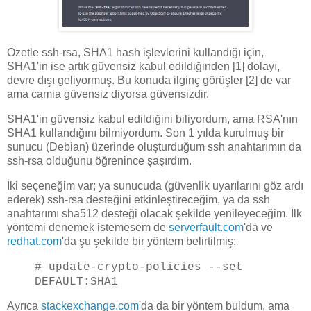
Özetle ssh-rsa, SHA1 hash işlevlerini kullandığı için,
SHA1'in ise artık güvensiz kabul edildiğinden [1] dolayı,
devre dışı geliyormuş. Bu konuda ilginç görüşler [2] de var
ama camia güvensiz diyorsa güvensizdir.
SHA1'in güvensiz kabul edildiğini biliyordum, ama RSA'nın
SHA1 kullandığını bilmiyordum. Son 1 yılda kurulmuş bir
sunucu (Debian) üzerinde oluşturduğum ssh anahtarımın da
ssh-rsa olduğunu öğrenince şaşırdım.
İki seçeneğim var; ya sunucuda (güvenlik uyarılarını göz ardı
ederek) ssh-rsa desteğini etkinleştireceğim, ya da ssh
anahtarımı sha512 desteği olacak şekilde yenileyeceğim. İlk
yöntemi denemek istemesem de
serverfault.com
'da ve
redhat.com
'da şu şekilde bir yöntem belirtilmiş:
# update-crypto-policies --set
DEFAULT:SHA1
Ayrıca
stackexchange.com
'da da bir yöntem buldum, ama