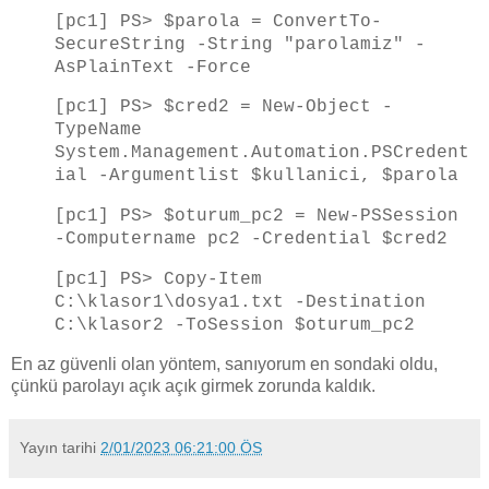
[pc1] PS> $parola = ConvertTo-
SecureString -String "parolamiz" -
AsPlainText -Force
[pc1] PS> $cred2 = New-Object -
TypeName
System.Management.Automation.PSCredent
ial -Argumentlist $kullanici, $parola
[pc1] PS> $oturum_pc2 = New-PSSession
-Computername pc2 -Credential $cred2
[pc1] PS> Copy-Item
C:\klasor1\dosya1.txt -Destination
C:\klasor2 -ToSession $oturum_pc2
En az güvenli olan yöntem, sanıyorum en sondaki oldu,
çünkü parolayı açık açık girmek zorunda kaldık.
Yayın tarihi
2/01/2023 06:21:00 ÖS