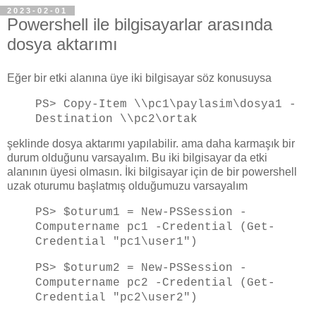
2023-02-01
Powershell ile bilgisayarlar arasında
dosya aktarımı
Eğer bir etki alanına üye iki bilgisayar söz konusuysa
PS> Copy-Item \\pc1\paylasim\dosya1 -
Destination \\pc2\ortak
şeklinde dosya aktarımı yapılabilir. ama daha karmaşık bir
durum olduğunu varsayalım. Bu iki bilgisayar da etki
alanının üyesi olmasın. İki bilgisayar için de bir powershell
uzak oturumu başlatmış olduğumuzu varsayalım
PS> $oturum1 = New-PSSession -
Computername pc1 -Credential (Get-
Credential "pc1\user1")
PS> $oturum2 = New-PSSession -
Computername pc2 -Credential (Get-
Credential "pc2\user2")