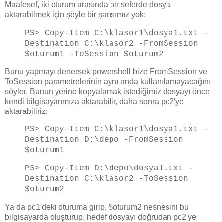
Maalesef, iki oturum arasında bir seferde dosya
aktarabilmek için şöyle bir şansımız yok:
PS> Copy-Item C:\klasor1\dosya1.txt -
Destination C:\klasor2 -FromSession
$oturum1 -ToSession $oturum2
Bunu yapmayı denersek powershell bize FromSession ve
ToSession parametrelerinin aynı anda kullanılamayacağını
söyler. Bunun yerine kopyalamak istediğimiz dosyayı önce
kendi bilgisayarımıza aktarabilir, daha sonra pc2'ye
aktarabiliriz:
PS> Copy-Item C:\klasor1\dosya1.txt -
Destination D:\depo -FromSession
$oturum1
PS> Copy-Item D:\depo\dosya1.txt -
Destination C:\klasor2 -ToSession
$oturum2
Ya da pc1'deki oturuma girip, $oturum2 nesnesini bu
bilgisayarda oluşturup, hedef dosyayı doğrudan pc2'ye