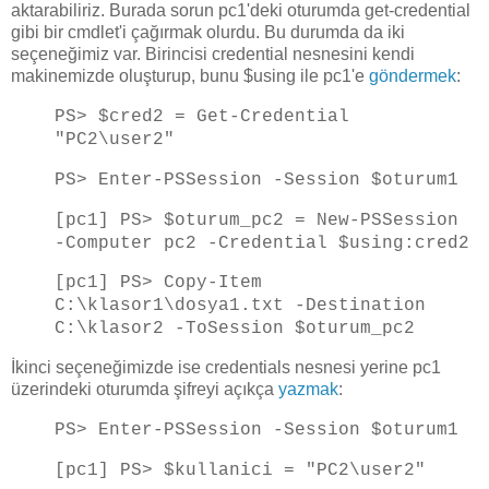
aktarabiliriz. Burada sorun pc1'deki oturumda get-credential
gibi bir cmdlet'i çağırmak olurdu. Bu durumda da iki
seçeneğimiz var. Birincisi credential nesnesini kendi
makinemizde oluşturup, bunu $using ile pc1'e
göndermek
:
PS> $cred2 = Get-Credential
"PC2\user2"
PS> Enter-PSSession -Session $oturum1
[pc1] PS> $oturum_pc2 = New-PSSession
-Computer pc2 -Credential $using:cred2
[pc1] PS> Copy-Item
C:\klasor1\dosya1.txt -Destination
C:\klasor2 -ToSession $oturum_pc2
İkinci seçeneğimizde ise credentials nesnesi yerine pc1
üzerindeki oturumda şifreyi açıkça
yazmak
:
PS> Enter-PSSession -Session $oturum1
[pc1] PS> $kullanici = "PC2\user2"