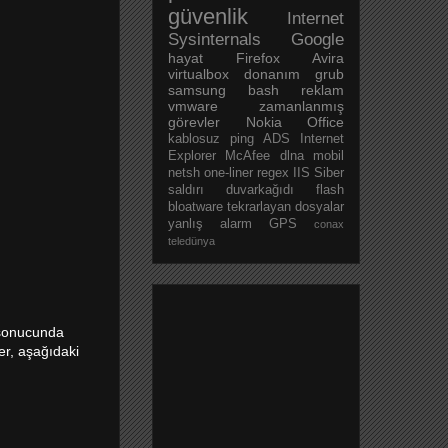
güvenlik
Internet
Sysinternals
Google
hayat
Firefox
Avira
virtualbox
donanım
grub
samsung
bash
reklam
vmware
zamanlanmış
görevler
Nokia
Office
kablosuz
ping
ADS
Internet
Explorer
McAfee
dlna
mobil
netsh
one-liner
regex
IIS
Siber
saldırı
duvarkağıdı
flash
bloatware
tekrarlayan dosyalar
yanlış alarm
GPS
conax
teledünya
 sonucunda
r, aşağıdaki