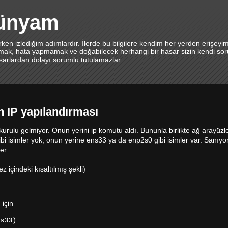
dünyam
en izlediğim adımlardır. İlerde bu bilgilere kendim her yerden erişeyi
lamak, hata yapmamak ve doğabilecek herhangi bir hasar sizin kendi sor
asarlardan dolayı sorumlu tutulamazlar.
n IP yapılandırması
kurulu gelmiyor. Onun yerini ip komutu aldı. Bununla birlikte ağ arayüzle
gibi isimler yok, onun yerine ens33 ya da enp2s0 gibi isimler var. Sanıy
er.
 içindeki kısaltılmış şekli)
 için
s33)