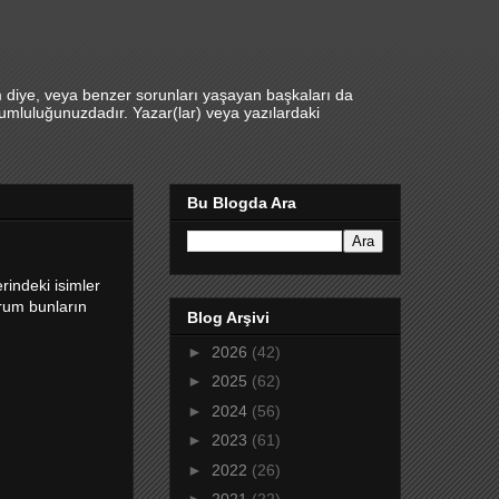
m diye, veya benzer sorunları yaşayan başkaları da
umluluğunuzdadır. Yazar(lar) veya yazılardaki
Bu Blogda Ara
rindeki isimler
orum bunların
Blog Arşivi
►
2026
(42)
►
2025
(62)
►
2024
(56)
►
2023
(61)
►
2022
(26)