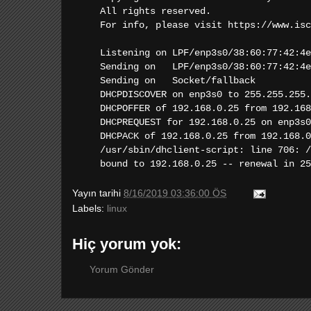
All rights reserved.
For info, please visit https://www.isc
Listening on LPF/enp3s0/38:60:77:42:4e
Sending on LPF/enp3s0/38:60:77:42:4e
Sending on Socket/fallback
DHCPDISCOVER on enp3s0 to 255.255.255.
DHCPOFFER of 192.168.0.25 from 192.168
DHCPREQUEST for 192.168.0.25 on enp3s0
DHCPACK of 192.168.0.25 from 192.168.0
/usr/sbin/dhclient-script: line 706: /
bound to 192.168.0.25 -- renewal in 25
Yayın tarihi
8/16/2019 03:36:00 ÖS
Labels:
linux
Hiç yorum yok:
Yorum Gönder