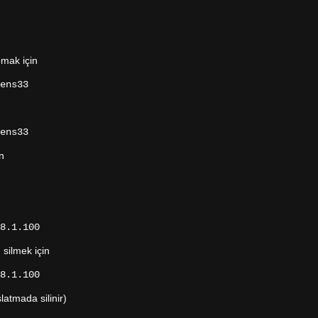
pmak için
ens33
ens33
n
8.1.100
silmek için
8.1.100
latmada silinir)