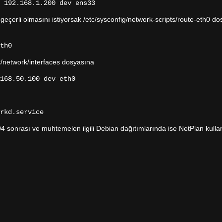
 192.168.1.200 dev ens33
geçerli olmasını istiyorsak /etc/sysconfig/network-scripts/route-eth0 d
th0
tc/network/interfaces dosyasına
168.50.100 dev eth0
rkd.service
04 sonrası ve muhtemelen ilgili Debian dağıtımlarında ise NetPlan kullan