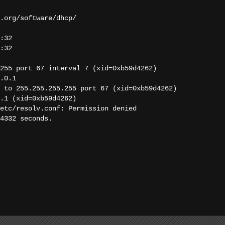
.org/software/dhcp/
:32
:32
255 port 67 interval 7 (xid=0xb59d4262)
.0.1
 to 255.255.255.255 port 67 (xid=0xb59d4262)
.1 (xid=0xb59d4262)
etc/resolv.conf: Permission denied
4332 seconds.