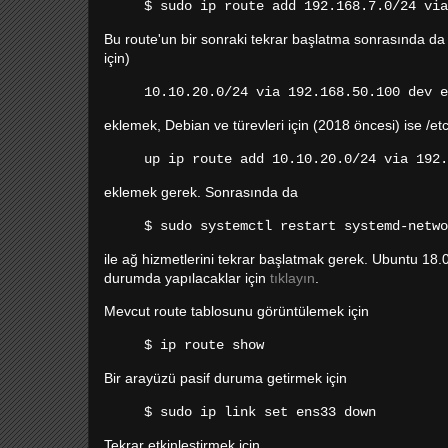
$ sudo ip route add 192.168.7.0/24 via
Bu route'un bir sonraki tekrar başlatma sonrasında da 
için)
10.10.20.0/24 via 192.168.50.100 dev e
eklemek, Debian ve türevleri için (2018 öncesi) ise /e
up ip route add 10.10.20.0/24 via 192.
eklemek gerek. Sonrasında da
$ sudo systemctl restart systemd-netwo
ile ağ hizmetlerini tekrar başlatmak gerek. Ubuntu 18.
durumda yapılacaklar için
tıklayın
.
Mevcut route tablosunu görüntülemek için
$ ip route show
Bir arayüzü pasif duruma getirmek için
$ sudo ip link set ens33 down
Tekrar etkinleştirmek için