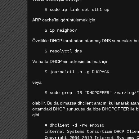
$ sudo ip link set eth1 up
ARP cache'ini görüntülemek için
$ ip neighbor
Özellikle DHCP tarafından atanmış DNS sunucuları bul
$ resolvctl dns
Ve hatta DHCP'nin adresini bulmak için
$ journalctl -b -g DHCPACK
veya
$ sudo grep -IR "DHCPOFFER" /var/log/*
olabilir. Bu da olmazsa dhclient aracını kullanarak a
ortamdaki DHCP sunucusu da bize DHCPOFFER ile bir I
gibi
# dhclient -d -nw enp3s0
Internet Systems Consortium DHCP Clien
Copyright 2004-2019 Internet Systems C