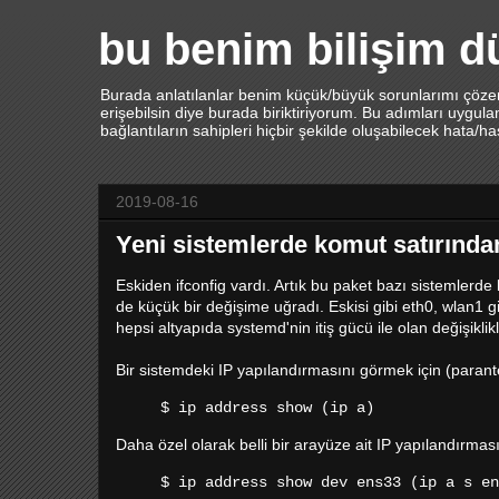
bu benim bilişim 
Burada anlatılanlar benim küçük/büyük sorunlarımı çözerk
erişebilsin diye burada biriktiriyorum. Bu adımları uygu
bağlantıların sahipleri hiçbir şekilde oluşabilecek hata/h
2019-08-16
Yeni sistemlerde komut satırında
Eskiden ifconfig vardı. Artık bu paket bazı sistemlerde 
de küçük bir değişime uğradı. Eskisi gibi eth0, wlan1 
hepsi altyapıda systemd'nin itiş gücü ile olan değişiklikl
Bir sistemdeki IP yapılandırmasını görmek için (parantez
$ ip address show (ip a)
Daha özel olarak belli bir arayüze ait IP yapılandırması
$ ip address show dev ens33 (ip a s en